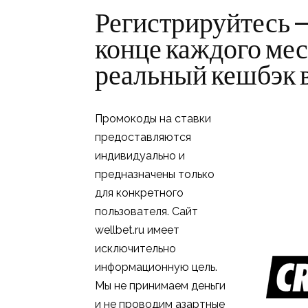
Регистрируйтесь — 
конце каждого мес
реальный кешбэк в
Промокоды на ставки
предоставляются
индивидуально и
предназначены только
для конкретного
пользователя. Сайт
wellbet.ru имеет
исключительно
информационную цель.
Мы не принимаем деньги
и не проводим азартные