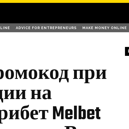
LINE
ADVICE FOR ENTREPRENEURS
MAKE MONEY ONLINE
ромокод при
ции на
рибет Melbet