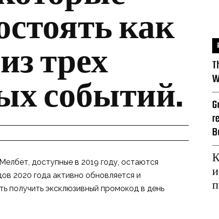
остоять как
из трех
T
W
ых событий.
G
r
B
К
Мелбет, доступные в 2019 году, остаются
и
дов 2020 года активно обновляется и
п
ть получить эксклюзивный промокод в день