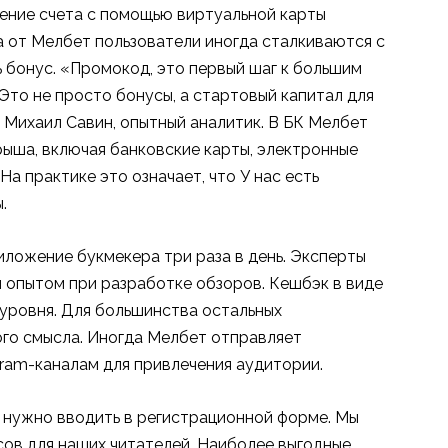
ение счета с помощью виртуальной карты
 от Мелбет пользователи иногда сталкиваются с
 бонус. «Промокод, это первый шаг к большим
Это не просто бонусы, а стартовый капитал для
 Михаил Савин, опытный аналитик. В БК Мелбет
ыша, включая банковские карты, электронные
На практике это означает, что У нас есть
.
ложение букмекера три раза в день. Эксперты
 опытом при разработке обзоров. Кешбэк в виде
-уровня. Для большинства остальных
ого смысла. Иногда Мелбет отправляет
ram-каналам для привлечения аудитории.
 нужно вводить в регистрационной форме. Мы
ов для наших читателей. Наиболее выгодные