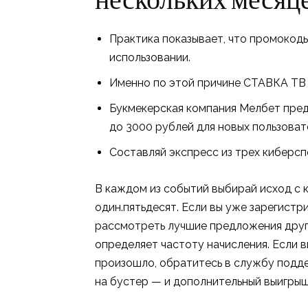
нескольких месяце
Практика показывает, что промокод
использовании.
Именно по этой причине СТАВКА ТВ
Букмекерская компания Мелбет пред
до 3000 рублей для новых пользоват
Составляй экспресс из трех киберспо
В каждом из событий выбирай исход с
один.пятьдесят. Если вы уже зарегист
рассмотреть лучшие предложения друг
определяет частоту начисления. Если в
произошло, обратитесь в службу подд
на бустер — и дополнительный выигрыш