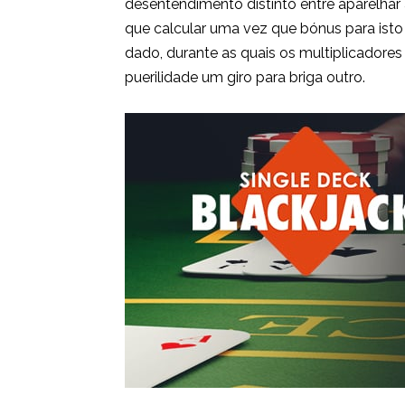
desentendimento distinto entre aparelhar
que calcular uma vez que bónus para ist
dado, durante as quais os multiplicado
puerilidade um giro para briga outro.