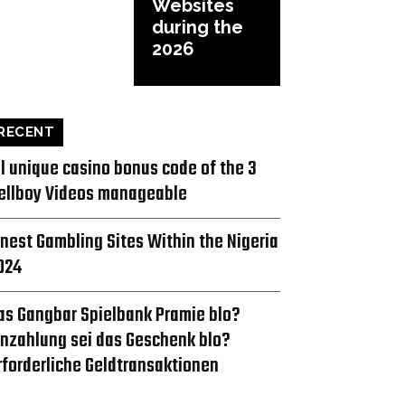
Websites
during the
2026
RECENT
ll unique casino bonus code of the 3
ellboy Videos manageable
inest Gambling Sites Within the Nigeria
024
as Gangbar Spielbank Pramie blo?
inzahlung sei das Geschenk blo?
rforderliche Geldtransaktionen