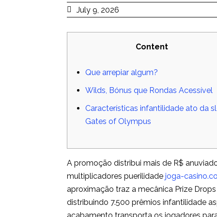
July 9, 2026
Content
Que arrepiar algum?
Wilds, Bónus que Rondas Acessível
Características infantilidade ato da s
Gates of Olympus
A promoção distribui mais de R$ anuviado
multiplicadores puerilidade
joga-casino.co
aproximação traz a mecânica Prize Drops 
distribuindo 7.500 prêmios infantilidade 
acabamento transporta os jogadores para 