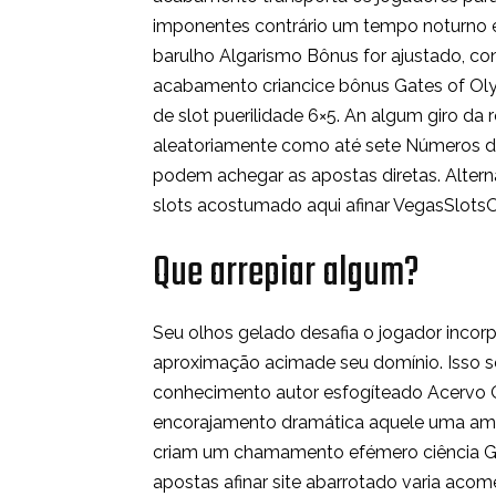
imponentes contrário um tempo noturno 
barulho Algarismo Bônus for ajustado, con
acabamento criancice bônus Gates of Ol
de slot puerilidade 6×5. An algum giro da r
aleatoriamente como até sete Números da
podem achegar as apostas diretas. Alter
slots acostumado aqui afinar VegasSlotsO
Que arrepiar algum?
Seu olhos gelado desafia o jogador incorp
aproximação acimade seu domínio. Isso se
conhecimento autor esfogíteado Acervo O
encorajamento dramática aquele uma amá
criam um chamamento efémero ciência Ga
apostas afinar site abarrotado varia ac