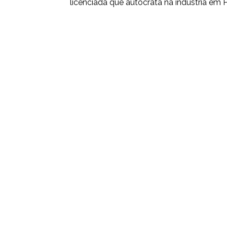
licenciada que autocrata na indústria em P
Facebook
Share