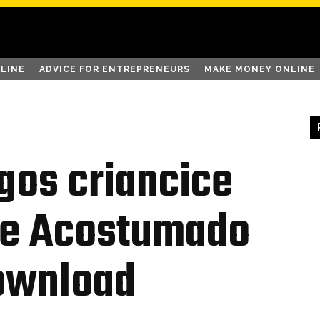
LINE
ADVICE FOR ENTREPRENEURS
MAKE MONEY ONLINE
gos criancice
ne Acostumado
ownload