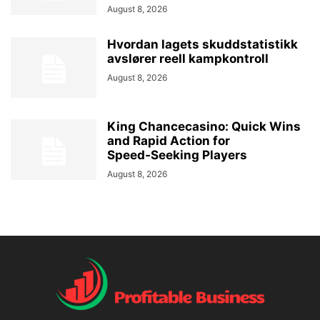
August 8, 2026
Hvordan lagets skuddstatistikk
avslører reell kampkontroll
August 8, 2026
King Chancecasino: Quick Wins
and Rapid Action for
Speed‑Seeking Players
August 8, 2026