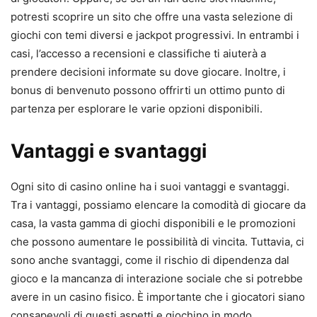
potresti scoprire un sito che offre una vasta selezione di
giochi con temi diversi e jackpot progressivi. In entrambi i
casi, l’accesso a recensioni e classifiche ti aiuterà a
prendere decisioni informate su dove giocare. Inoltre, i
bonus di benvenuto possono offrirti un ottimo punto di
partenza per esplorare le varie opzioni disponibili.
Vantaggi e svantaggi
Ogni sito di casino online ha i suoi vantaggi e svantaggi.
Tra i vantaggi, possiamo elencare la comodità di giocare da
casa, la vasta gamma di giochi disponibili e le promozioni
che possono aumentare le possibilità di vincita. Tuttavia, ci
sono anche svantaggi, come il rischio di dipendenza dal
gioco e la mancanza di interazione sociale che si potrebbe
avere in un casino fisico. È importante che i giocatori siano
consapevoli di questi aspetti e giochino in modo