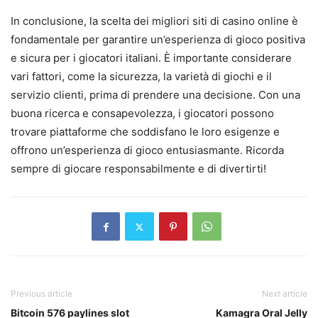
In conclusione, la scelta dei migliori siti di casino online è
fondamentale per garantire un’esperienza di gioco positiva
e sicura per i giocatori italiani. È importante considerare
vari fattori, come la sicurezza, la varietà di giochi e il
servizio clienti, prima di prendere una decisione. Con una
buona ricerca e consapevolezza, i giocatori possono
trovare piattaforme che soddisfano le loro esigenze e
offrono un’esperienza di gioco entusiasmante. Ricorda
sempre di giocare responsabilmente e di divertirti!
Previous article
Next article
Bitcoin 576 paylines slot
Kamagra Oral Jelly