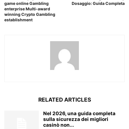
game online Gambling
Dosaggio: Guida Completa
enterprise Multi-award
winning Crypto Gambling
establishment
RELATED ARTICLES
Nel 2026, una guida completa
sulla sicurezza dei migliori
casinò non...