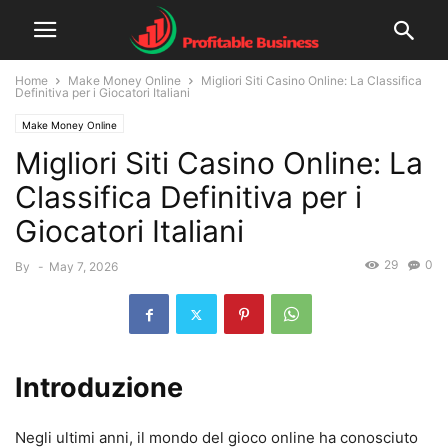
Home
Make Money Online
Migliori Siti Casino Online: La Classifica
Definitiva per i Giocatori Italiani
Make Money Online
Migliori Siti Casino Online: La
Classifica Definitiva per i
Giocatori Italiani
29
0
By
-
May 7, 2026
Introduzione
Negli ultimi anni, il mondo del gioco online ha conosciuto