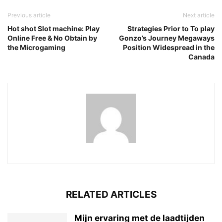
Previous article
Next article
Hot shot Slot machine: Play
Strategies Prior to To play
Online Free & No Obtain by
Gonzo’s Journey Megaways
the Microgaming
Position Widespread in the
Canada
RELATED ARTICLES
Mijn ervaring met de laadtijden