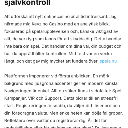
självkontroll
Att utforska ett nytt onlinecasino är alltid intressant. Jag
närmade mig Keyzino Casino med en analytisk blick,
fokuserad på spelarupplevelsen och, kanske viktigast av
allt, de verktyg som fanns för att skydda dig. Detta handlar
inte bara om spel. Det handlar om dina val, din budget och
hur du upprätthåller kontrollen. Mitt test var en vecka
långt, och det gav mig mycket att fundera över.
spela nu
Plattformen imponerar vid första anblicken. En mörk
bakgrund med ljusgröna accenter ger en modern känsla.
Navigeringen är enkel. Allt du söker finns i sidofältet: Spel,
Kampanjer, VIP och Support. Detta bidrar till en stressfri
start. Registreringen är snabb, du väljer ditt lösenord och
din föredragna valuta. Men enkelheten kan dölja fallgropar.
Reflektera över varför du registrerar dig. Är det för
underhållning eller för att jaga en stor vinst? Du kan spela