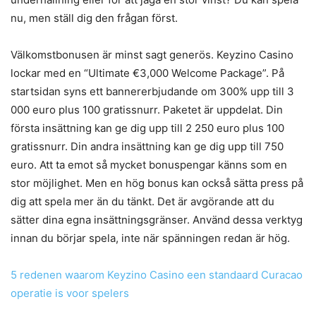
nu, men ställ dig den frågan först.
Välkomstbonusen är minst sagt generös. Keyzino Casino
lockar med en “Ultimate €3,000 Welcome Package”. På
startsidan syns ett bannererbjudande om 300% upp till 3
000 euro plus 100 gratissnurr. Paketet är uppdelat. Din
första insättning kan ge dig upp till 2 250 euro plus 100
gratissnurr. Din andra insättning kan ge dig upp till 750
euro. Att ta emot så mycket bonuspengar känns som en
stor möjlighet. Men en hög bonus kan också sätta press på
dig att spela mer än du tänkt. Det är avgörande att du
sätter dina egna insättningsgränser. Använd dessa verktyg
innan du börjar spela, inte när spänningen redan är hög.
5 redenen waarom Keyzino Casino een standaard Curacao
operatie is voor spelers