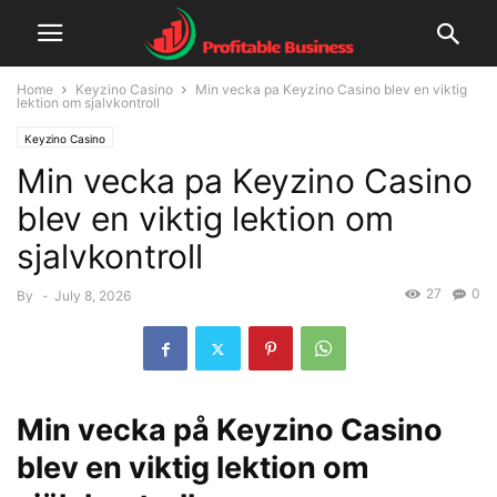
Home
Keyzino Casino
Min vecka pa Keyzino Casino blev en viktig
lektion om sjalvkontroll
Keyzino Casino
Min vecka pa Keyzino Casino
blev en viktig lektion om
sjalvkontroll
27
0
By
-
July 8, 2026
Min vecka på Keyzino Casino
blev en viktig lektion om