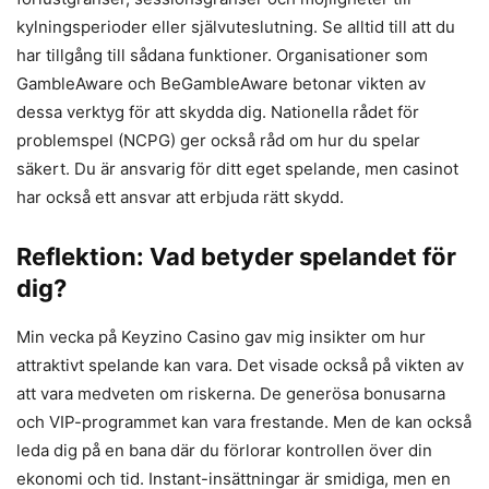
kylningsperioder eller självuteslutning. Se alltid till att du
har tillgång till sådana funktioner. Organisationer som
GambleAware och BeGambleAware betonar vikten av
dessa verktyg för att skydda dig. Nationella rådet för
problemspel (NCPG) ger också råd om hur du spelar
säkert. Du är ansvarig för ditt eget spelande, men casinot
har också ett ansvar att erbjuda rätt skydd.
Reflektion: Vad betyder spelandet för
dig?
Min vecka på Keyzino Casino gav mig insikter om hur
attraktivt spelande kan vara. Det visade också på vikten av
att vara medveten om riskerna. De generösa bonusarna
och VIP-programmet kan vara frestande. Men de kan också
leda dig på en bana där du förlorar kontrollen över din
ekonomi och tid. Instant-insättningar är smidiga, men en