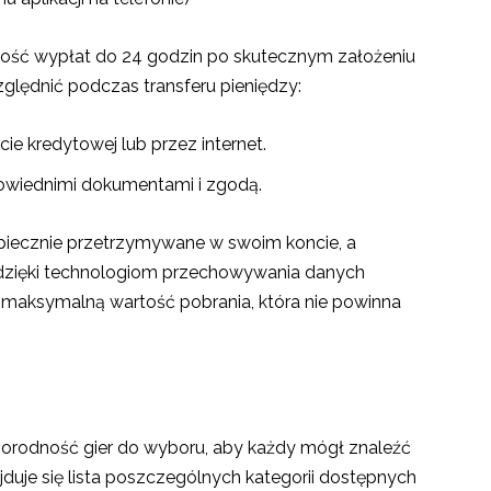
ość wypłat do 24 godzin po skutecznym założeniu
zględnić podczas transferu pieniędzy:
e kredytowej lub przez internet.
powiednimi dokumentami i zgodą.
piecznie przetrzymywane w swoim koncie, a
 dzięki technologiom przechowywania danych
 maksymalną wartość pobrania, która nie powinna
orodność gier do wyboru, aby każdy mógł znaleźć
jduje się lista poszczególnych kategorii dostępnych