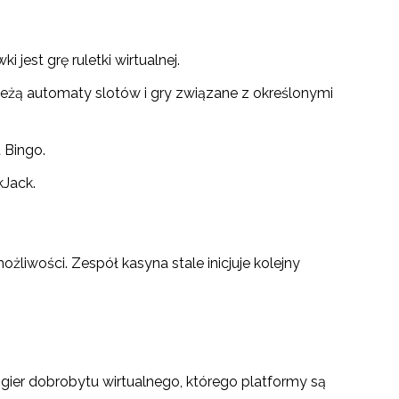
 jest grę ruletki wirtualnej.
leżą automaty slotów i gry związane z określonymi
 Bingo.
kJack.
liwości. Zespół kasyna stale inicjuje kolejny
ier dobrobytu wirtualnego, którego platformy są