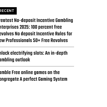
RECENT
reatest No-deposit Incentive Gambling
nterprises 2025: 100 percent free
evolves No deposit Incentive Rules for
ew Professionals 50+ Free Revolves
nlock electrifying slots: An in-depth
ambling outlook
amble Free online games on the
ongregate A perfect Gaming System