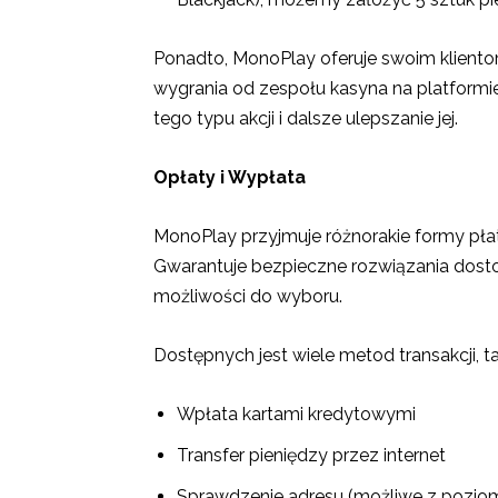
Ponadto, MonoPlay oferuje swoim klient
wygrania od zespołu kasyna na platformie
tego typu akcji i dalsze ulepszanie jej.
Opłaty i Wypłata
MonoPlay przyjmuje różnorakie formy pła
Gwarantuje bezpieczne rozwiązania dostos
możliwości do wyboru.
Dostępnych jest wiele metod transakcji, ta
Wpłata kartami kredytowymi
Transfer pieniędzy przez internet
Sprawdzenie adresu (możliwe z poziomu 