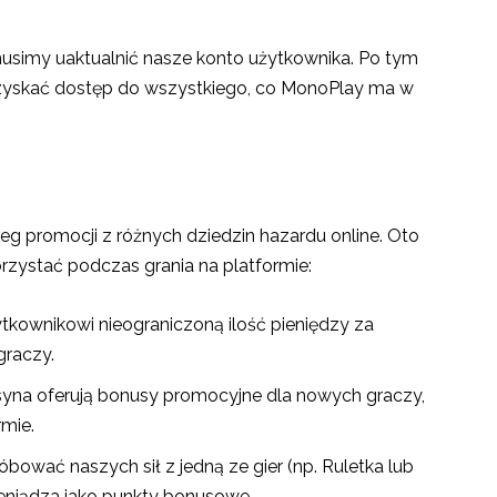
 musimy uaktualnić nasze konto użytkownika. Po tym
uzyskać dostęp do wszystkiego, co MonoPlay ma w
g promocji z różnych dziedzin hazardu online. Oto
rzystać podczas grania na platformie:
ytkownikowi nieograniczoną ilość pieniędzy za
graczy.
syna oferują bonusy promocyjne dla nowych graczy,
rmie.
óbować naszych sił z jedną ze gier (np. Ruletka lub
ieniądza jako punkty bonusowe.