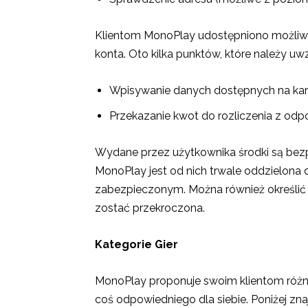
Klientom MonoPlay udostępniono możliw
konta. Oto kilka punktów, które należy uw
Wpisywanie danych dostępnych na karci
Przekazanie kwot do rozliczenia z od
Wydane przez użytkownika środki są bez
MonoPlay jest od nich trwale oddzielona
zabezpieczonym. Można również określić
zostać przekroczona.
Kategorie Gier
MonoPlay proponuje swoim klientom różn
coś odpowiedniego dla siebie. Poniżej zna