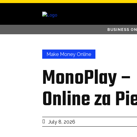
BUSINESS ON
Make Money Online
MonoPlay –
Online za Pi
July 8, 2026