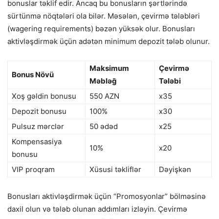
bonuslar təklif edir. Ancaq bu bonusların şərtlərində
sürtünmə nöqtələri ola bilər. Məsələn, çevirmə tələbləri
(wagering requirements) bəzən yüksək olur. Bonusları
aktivləşdirmək üçün adətən minimum depozit tələb olunur.
Maksimum
Çevirmə
Bonus Növü
Məbləğ
Tələbi
Xoş gəldin bonusu
550 AZN
x35
Depozit bonusu
100%
x30
Pulsuz mərclər
50 ədəd
x25
Kompensasiya
10%
x20
bonusu
VIP proqram
Xüsusi təkliflər
Dəyişkən
Bonusları aktivləşdirmək üçün “Promosyonlar” bölməsinə
daxil olun və tələb olunan addımları izləyin. Çevirmə