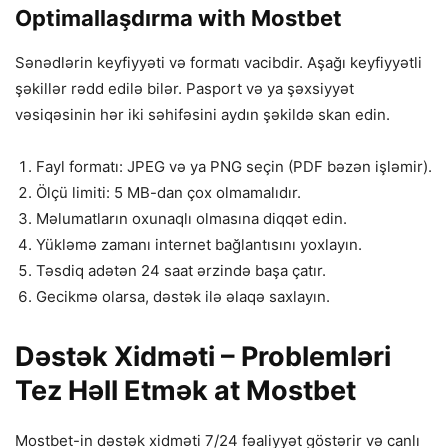
Optimallaşdırma with Mostbet
Sənədlərin keyfiyyəti və formatı vacibdir. Aşağı keyfiyyətli
şəkillər rədd edilə bilər. Pasport və ya şəxsiyyət
vəsiqəsinin hər iki səhifəsini aydın şəkildə skan edin.
Fayl formatı: JPEG və ya PNG seçin (PDF bəzən işləmir).
Ölçü limiti: 5 MB-dan çox olmamalıdır.
Məlumatların oxunaqlı olmasına diqqət edin.
Yükləmə zamanı internet bağlantısını yoxlayın.
Təsdiq adətən 24 saat ərzində başa çatır.
Gecikmə olarsa, dəstək ilə əlaqə saxlayın.
Dəstək Xidməti – Problemləri
Tez Həll Etmək at Mostbet
Mostbet-in dəstək xidməti 7/24 fəaliyyət göstərir və canlı