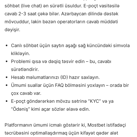
söhbət (live chat) ən sürətli üsuldur. E-poçt vasitəsilə
cavab 2-3 saat çəkə bilər. Azərbaycan dilində dəstək
mövcuddur, lakin bəzən operatorların cavab müddəti
dəyişir.
Canlı söhbət üçün saytın aşağı sağ küncündəki simvola
klikləyin.
Problemi qısa və dəqiq təsvir edin – bu, cavabı
sürətləndirir.
Hesab məlumatlarınızı (ID) hazır saxlayın.
Ümumi suallar üçün FAQ bölməsini yoxlayın – orada bir
çox cavab var.
E-poçt göndərərkən mövzu sətrinə “KYC” və ya
“Ödəniş” kimi açar sözlər əlavə edin.
Platformanın ümumi icmalı göstərir ki, Mostbet istifadəçi
təcrübəsini optimallaşdırmaq üçün kifayət qədər alət