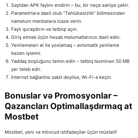
Saytdan APK faylını endirin – bu, bir neçə saniyə çəkir.
Parametrlərə daxil olub “Təhlükəsizlik” bölməsindən
naməlum mənbələrə icazə verin.
Faylı quraşdırın və tətbiqi açın.
Giriş etmək üçün hesab məlumatlarınızı daxil edin.
Yeniləmələri əl ilə yoxlamaq – avtomatik yeniləmə
bəzən işləmir.
Yaddaş boşluğunu təmin edin – tətbiq təxminən 50 MB
yer tələb edir.
İnternet bağlantısı sabit deyilsə, Wi-Fi-a keçin.
Bonuslar və Promosyonlar –
Qazancları Optimallaşdırmaq at
Mostbet
Mostbet, yeni və mövcud istifadəçilər üçün müxtəlif