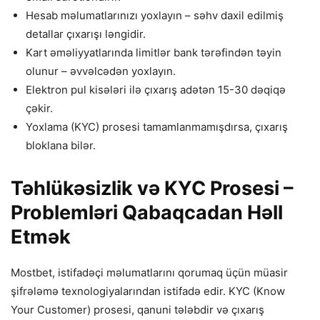
Hesab məlumatlarınızı yoxlayın – səhv daxil edilmiş
detallar çıxarışı ləngidir.
Kart əməliyyatlarında limitlər bank tərəfindən təyin
olunur – əvvəlcədən yoxlayın.
Elektron pul kisələri ilə çıxarış adətən 15-30 dəqiqə
çəkir.
Yoxlama (KYC) prosesi tamamlanmamışdırsa, çıxarış
bloklana bilər.
Təhlükəsizlik və KYC Prosesi –
Problemləri Qabaqcadan Həll
Etmək
Mostbet, istifadəçi məlumatlarını qorumaq üçün müasir
şifrələmə texnologiyalarından istifadə edir. KYC (Know
Your Customer) prosesi, qanuni tələbdir və çıxarış