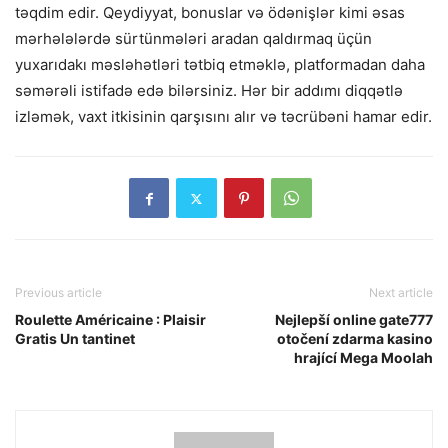
təqdim edir. Qeydiyyat, bonuslar və ödənişlər kimi əsas
mərhələlərdə sürtünmələri aradan qaldırmaq üçün
yuxarıdakı məsləhətləri tətbiq etməklə, platformadan daha
səmərəli istifadə edə bilərsiniz. Hər bir addımı diqqətlə
izləmək, vaxt itkisinin qarşısını alır və təcrübəni hamar edir.
Previous article
Next article
Roulette Américaine : Plaisir
Nejlepší online gate777
Gratis Un tantinet
otočení zdarma kasino
hrající Mega Moolah