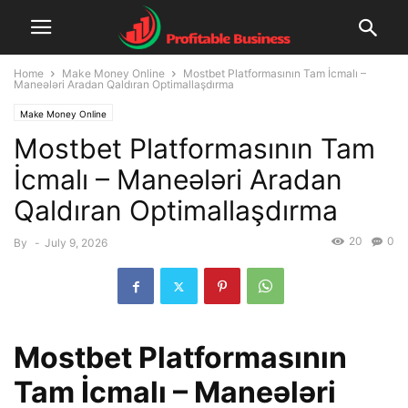
Home
Make Money Online
Mostbet Platformasının Tam İcmalı –
Maneələri Aradan Qaldıran Optimallaşdırma
Make Money Online
Mostbet Platformasının Tam
İcmalı – Maneələri Aradan
Qaldıran Optimallaşdırma
20
0
By
-
July 9, 2026
Mostbet Platformasının
Tam İcmalı – Maneələri