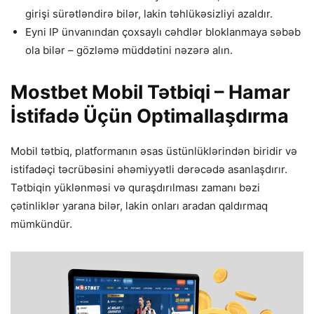
girişi sürətləndirə bilər, lakin təhlükəsizliyi azaldır.
Eyni IP ünvanından çoxsaylı cəhdlər bloklanmaya səbəb
ola bilər – gözləmə müddətini nəzərə alın.
Mostbet Mobil Tətbiqi – Hamar
İstifadə Üçün Optimallaşdırma
Mobil tətbiq, platformanın əsas üstünlüklərindən biridir və
istifadəçi təcrübəsini əhəmiyyətli dərəcədə asanlaşdırır.
Tətbiqin yüklənməsi və quraşdırılması zamanı bəzi
çətinliklər yarana bilər, lakin onları aradan qaldırmaq
mümkündür.