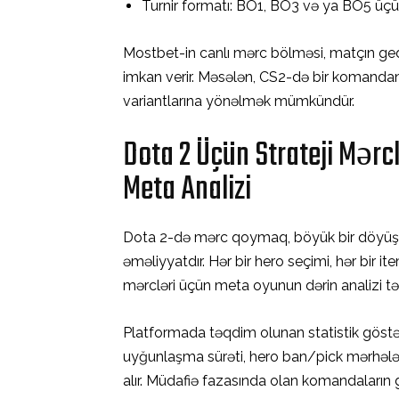
Turnir formatı: BO1, BO3 və ya BO5 üçün
Mostbet-in canlı mərc bölməsi, matçın gedi
imkan verir. Məsələn, CS2-də bir komandan
variantlarına yönəlmək mümkündür.
Dota 2 Üçün Strateji Mər
Meta Analizi
Dota 2-də mərc qoymaq, böyük bir döyüşü
əməliyyatdır. Hər bir hero seçimi, hər bir i
mərcləri üçün meta oyunun dərin analizi tə
Platformada təqdim olunan statistik göstə
uyğunlaşma sürəti, hero ban/pick mərhələlə
alır. Müdafiə fazasında olan komandaların g