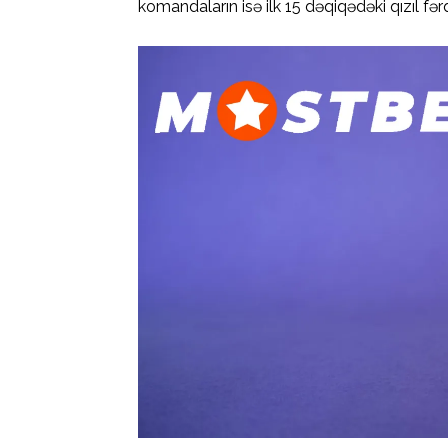
komandaların isə ilk 15 dəqiqədəki qızıl fər