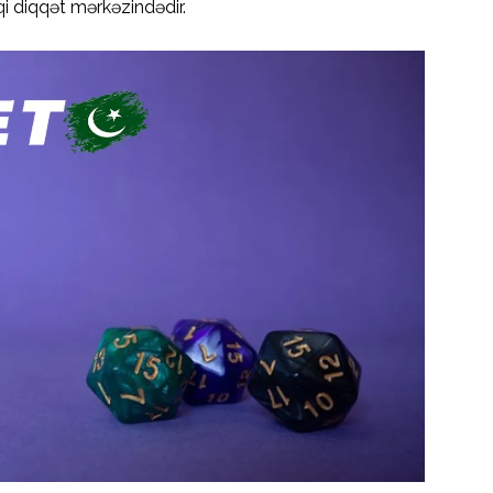
qi diqqət mərkəzindədir.