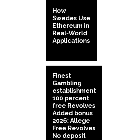
How
Swedes Use
Ethereum in
Real-World
Applications
Finest
Gambling
establishment
100 percent
free Revolves
Added bonus
2026: Allege
Free Revolves
No deposit