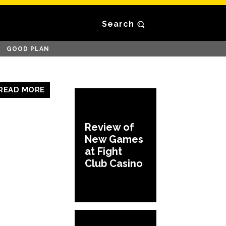
Search
GOOD PLAN
READ MORE
Review of
New Games
at Fight
Club Casino