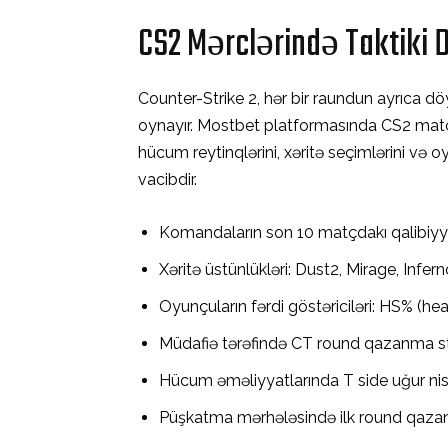
CS2 Mərclərində Taktiki D
Counter-Strike 2, hər bir raundun ayrıca döy
oynayır. Mostbet platformasında CS2 mat
hücum reytinqlərini, xəritə seçimlərini və
vacibdir.
Komandaların son 10 matçdakı qalibiyyə
Xəritə üstünlükləri: Dust2, Mirage, Infe
Oyunçuların fərdi göstəriciləri: HS% (he
Müdafiə tərəfində CT round qazanma sta
Hücum əməliyyatlarında T side uğur nis
Püşkatma mərhələsində ilk round qaza