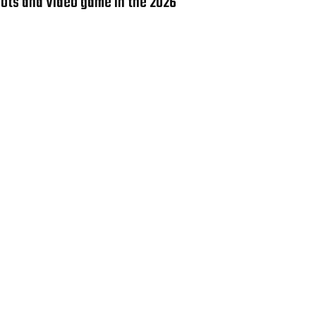
lots and Video game in the 2026