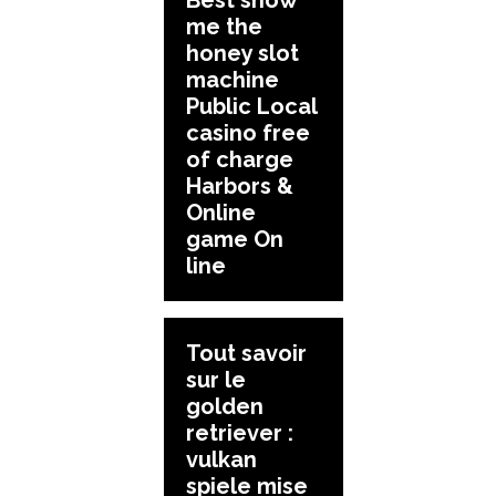
Best show
me the
honey slot
machine
Public Local
casino free
of charge
Harbors &
Online
game On
line
Tout savoir
sur le
golden
retriever :
vulkan
spiele mise