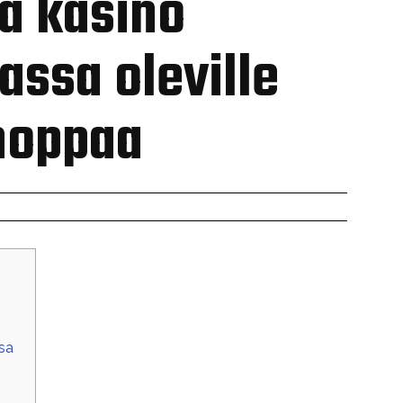
a kasino
ssa oleville
 noppaa
sa