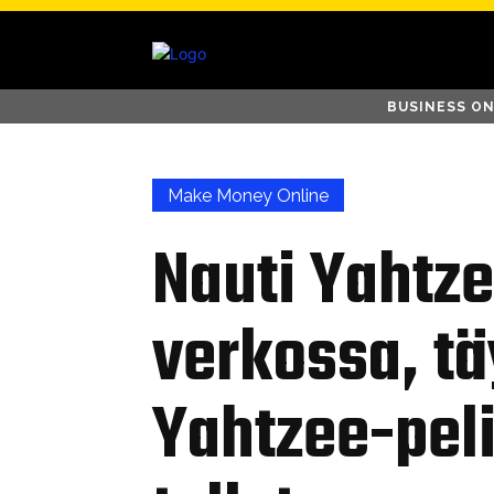
BUSINESS ON
Make Money Online
Nauti Yahtze
verkossa, tä
Yahtzee-peli