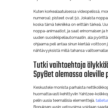
Kuten korkealaatuisessa videopelissä, moni
numeroa), pisteet ovat 50. Jokaista noppas
koska tämä tekniikka on erittäin tärkeä. Uus
noppa-animaatiot, ja saat erinomaisen ja h
uuden suosikkipeliautomaatin, ala pyörittää 
ohjaama peli antaa sinun kiertää voittoon j
nähtävyyksistä millä tahansa valitsemallasi
Tutki vaihtoehtoja älykkä
SpyBet olemassa oleville p
Keskustele monista parhaista nettikolik
huomattavasti kehittyviin Yahtzee-kolikko
pelin uusia teemallisia elementtejä.
tallet
Bonuksen uusin vetovoima voidaan saada mi