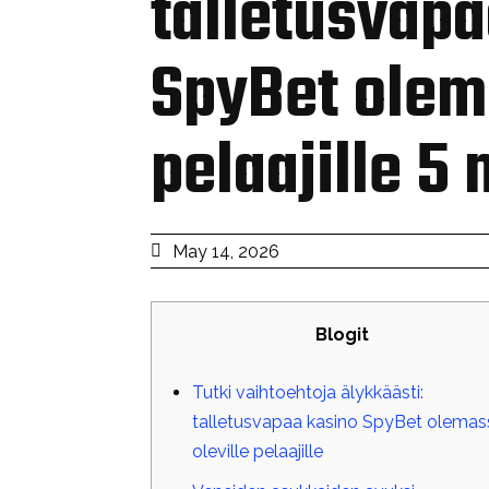
talletusvapa
SpyBet olema
pelaajille 5
May 14, 2026
Blogit
Tutki vaihtoehtoja älykkäästi:
talletusvapaa kasino SpyBet olemas
oleville pelaajille