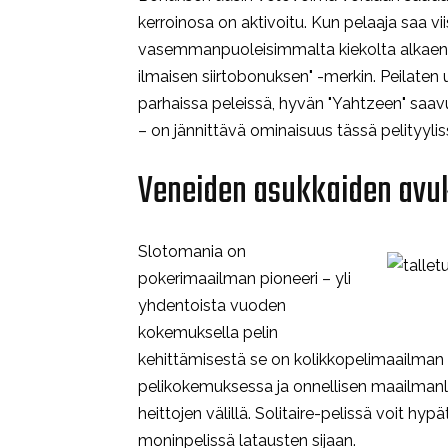
kerroinosa on aktivoitu. Kun pelaaja saa vi
vasemmanpuoleisimmalta kiekolta alkaen, 
ilmaisen siirtobonuksen" -merkin. Peilaten
parhaissa peleissä, hyvän "Yahtzeen" saav
– on jännittävä ominaisuus tässä pelityylis
Veneiden asukkaiden avuks
Slotomania on
pokerimaailman pioneeri – yli
yhdentoista vuoden
kokemuksella pelin
kehittämisestä se on kolikkopelimaailman 
pelikokemuksessa ja onnellisen maailmanlu
heittojen välillä. Solitaire-pelissä voit hyp
moninpelissä latausten sijaan.