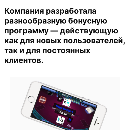
Компания разработала
разнообразную бонусную
программу — действующую
как для новых пользователей,
так и для постоянных
клиентов.