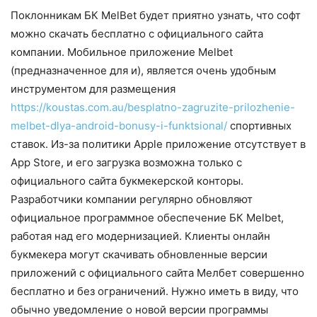
Поклонникам БК MelBet будет приятно узнать, что софт
можно скачать бесплатно с официального сайта
компании. Мобильное приложение Melbet
(предназначенное для и), является очень удобным
инструментом для размещения
https://koustas.com.au/besplatno-zagruzite-prilozhenie-
melbet-dlya-android-bonusy-i-funktsional/
спортивных
ставок. Из-за политики Apple приложение отсутствует в
App Store, и его загрузка возможна только с
официального сайта букмекерской конторы.
Разработчики компании регулярно обновляют
официальное программное обеспечение БК Melbet,
работая над его модернизацией. Клиенты онлайн
букмекера могут скачивать обновленные версии
приложений с официального сайта Мелбет совершенно
бесплатно и без ограничений. Нужно иметь в виду, что
обычно уведомление о новой версии программы