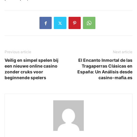
Previous article
Next article
Veilig en simpel spelen bij
El Encanto Inmortal de las
een nieuwe online casino
Tragaperras Clásicas en
zonder cruks voor
España: Un Análisis desde
beginnende spelers
casino-mafia.es