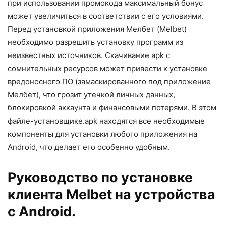
при использовании промокода максимальный бонус
может увеличиться в соответствии с его условиями.
Перед установкой приложения Мелбет (Melbet)
необходимо разрешить установку программ из
неизвестных источников. Скачивание apk с
сомнительных ресурсов может привести к установке
вредоносного ПО (замаскированного под приложение
Мелбет), что грозит утечкой личных данных,
блокировкой аккаунта и финансовыми потерями. В этом
файле-установщике.apk находятся все необходимые
компоненты для установки любого приложения на
Android, что делает его особенно удобным.
Руководство по установке
клиента Melbet на устройства
с Android.