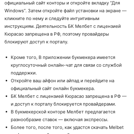
официальный сайт конторы и откройте вкладку “Для
Windows”. Затем откройте файл установки на экране —
кликните по нему и следуйте интуитивным
инструкциям. Деятельность БК Мелбет с лицензией
Кюрасао запрещена в РФ, поэтому провайдеры
блокируют доступ к порталу.
Кроме того, В приложении букмекера имеется
круглосуточный онлайн-чат для связи со службой
поддержки.
Откройте ваш айфон или айпад и перейдите на
официальный сайт онлайн букмекера.
БК Мелбет с лицензией Кюрасао запрещена в РФ —
и доступ к порталу блокируется провайдерами.
В букмекерской конторе Мелбет предлагается
разнообразие ставок — включая экспрессы.
Более того, после того, как удастся скачать Melbet