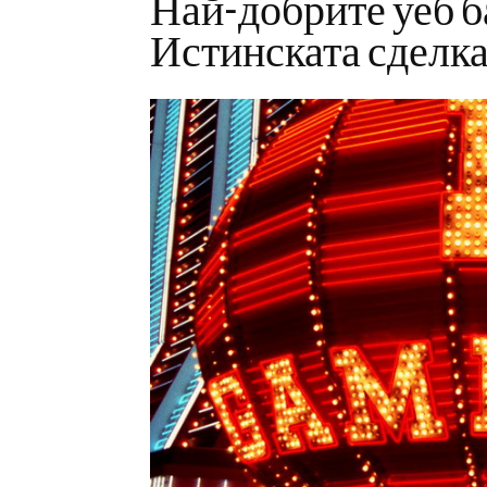
Най-добрите уеб б
Истинската сделка 