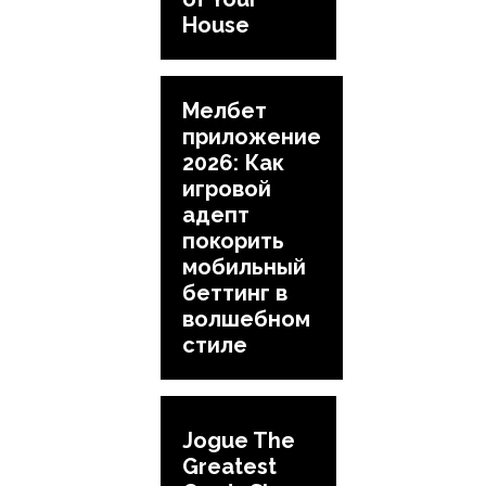
House
Мелбет
приложение
2026: Как
игровой
адепт
покорить
мобильный
беттинг в
волшебном
стиле
Jogue The
Greatest