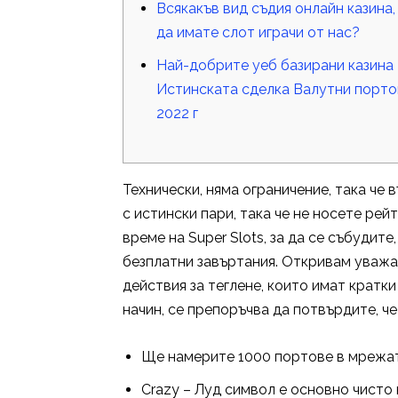
Всякакъв вид съдия онлайн казина,
да имате слот играчи от нас?
Най-добрите уеб базирани казина
Истинската сделка Валутни порто
2022 г
Технически, няма ограничение, така че 
с истински пари, така че не носете рейти
време на Super Slots, за да се събудит
безплатни завъртания. Откривам уважа
действия за теглене, които имат кратк
начин, се препоръчва да потвърдите, че
Ще намерите 1000 портове в мрежата
Crazy – Луд символ е основно чисто