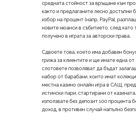
средната стойност за връщане към пр
както и предлаганите лесно достъпни б
избор на процент (напр. PayPal, разплащ
новите нюанси в събитието, след като 
получено в играта за авторски права.
Сдвоете това, което има добавен бонус
грижа за клиентите и ще имате една от
слотовете позволяват да бъдат залагащи
набор от барабани, които имат колекц
местна казино онлайн игра в САЩ, пред
истински пари, стартирани от казината.
използвате без депозит 100 процента бе
доход, в противен случай напълно безп
Facebook
Share