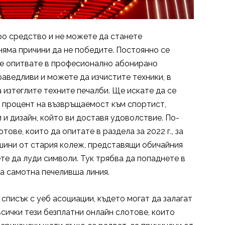
ро средство и не можете да станете
няма причини да не победите. Постоянно се
е опитвате в професионално абонирано
раведливи и можете да изчистите техники, в
 изтеглите техните печалби. Ще искате да се
к процент на възвръщаемост към спортист,
 и дизайн, който ви доставя удоволствие. По-
ове, които да опитате в раздела за 2022 г., за
ашини от стария колеж, представящи обичайния
ете да луди символи. Тук трябва да попаднете в
на самотна печеливша линия.
списък с уеб асоциации, където могат да залагат
сички тези безплатни онлайн слотове, които