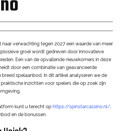
ino
kt naar verwachting tegen 2027 een waarde van meer
xplosieve groei wordt gedreven door innovatieve
g bieden. Een van de opvallende nieuwkomers in deze
scheidt door een combinatie van geavanceerde
n breed spelaanbod. In dit artikel analyseren we de
praktische inzichten voor spelers die op zoek zijn
omgeving.
atform kunt u terecht op
https://spinstarcassino.nl/
,
anbod en de bonussen.