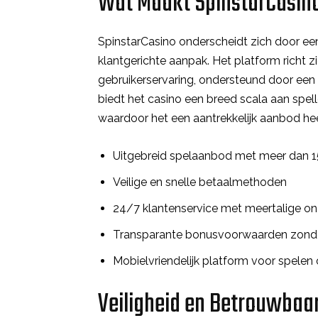
Wat Maakt SpinstarCasin
SpinstarCasino onderscheidt zich door ee
klantgerichte aanpak. Het platform richt 
gebruikerservaring, ondersteund door een 
biedt het casino een breed scala aan spelle
waardoor het een aantrekkelijk aanbod hee
Uitgebreid spelaanbod met meer dan 15
Veilige en snelle betaalmethoden
24/7 klantenservice met meertalige o
Transparante bonusvoorwaarden zonde
Mobielvriendelijk platform voor spele
Veiligheid en Betrouwbaa