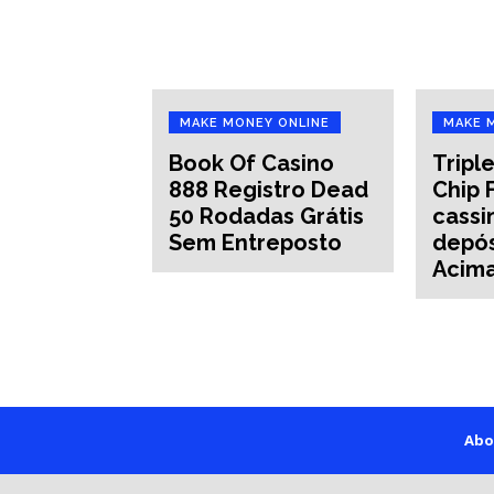
MAKE MONEY ONLINE
MAKE 
Book Of Casino
Tripl
888 Registro Dead
Chip 
50 Rodadas Grátis
cassi
Sem Entreposto
depós
Acima
Abo