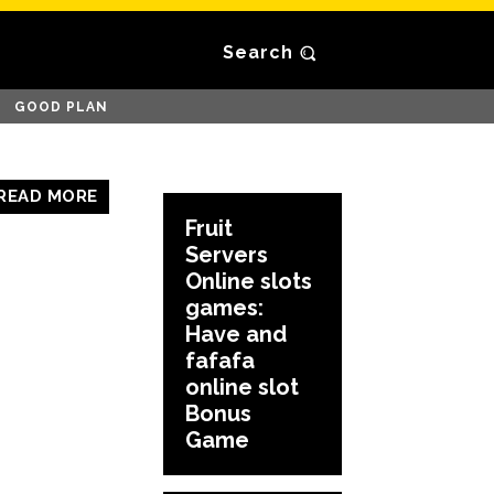
Search
GOOD PLAN
READ MORE
Fruit
Servers
Online slots
games:
Have and
fafafa
online slot
Bonus
Game