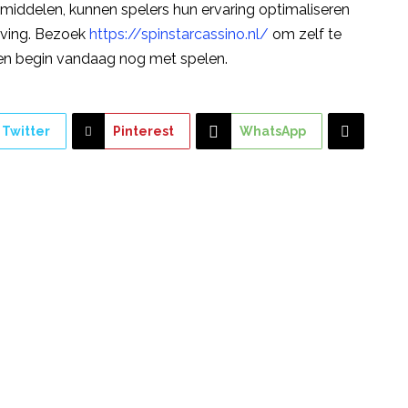
middelen, kunnen spelers hun ervaring optimaliseren
ving. Bezoek
https://spinstarcassino.nl/
om zelf te
 en begin vandaag nog met spelen.
Twitter
Pinterest
WhatsApp