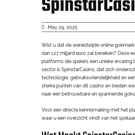
SpinstarCas
May 29, 2025
Wist u dat de wereldwijde online gokmar
dan 127 miljard euro zal bereiken? Deze e
platforms die spelers een unieke ervarin
sector is SpinstarCasino, dat zich onder
technologie, gebruiksvriendelijkheid en ee
sterke punten van dit casino en bieden we 
naar een betrouwbare en spannende gok
Voor een directe kennismaking met het pl
waar u een overzicht vindt van het spela