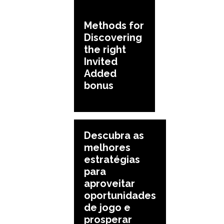
Methods for
Discovering
the right
Invited
Added
bonus
Descubra as
melhores
estratégias
para
aproveitar
oportunidades
de jogo e
prosperar