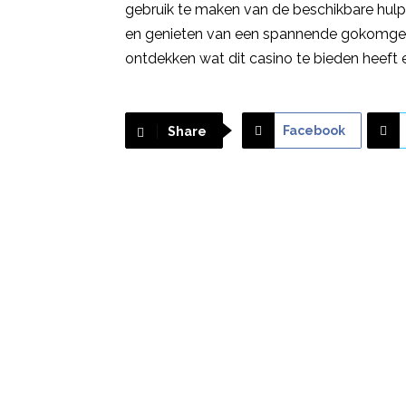
gebruik te maken van de beschikbare hulp
en genieten van een spannende gokomge
ontdekken wat dit casino te bieden heeft
Facebook
Share