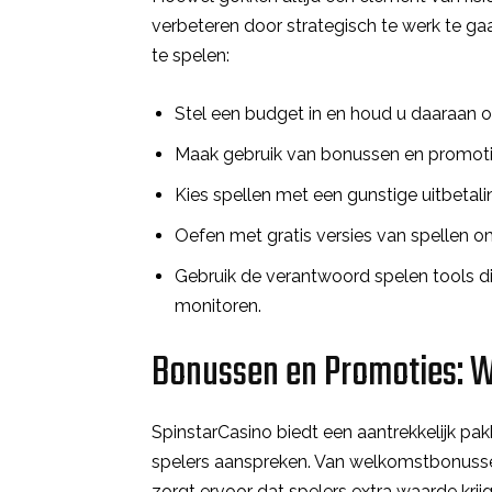
verbeteren door strategisch te werk te gaa
te spelen:
Stel een budget in en houd u daaraan 
Maak gebruik van bonussen en promotie
Kies spellen met een gunstige uitbetal
Oefen met gratis versies van spellen o
Gebruik de verantwoord spelen tools d
monitoren.
Bonussen en Promoties: 
SpinstarCasino biedt een aantrekkelijk p
spelers aanspreken. Van welkomstbonusse
zorgt ervoor dat spelers extra waarde krij