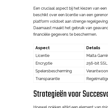
Een cruciaal aspect bij het kiezen van een
beschikt over een licentie van een geren
platform voldoet aan strenge regelgeving o
Daarnaast maakt het gebruik van geavanc
financiële gegevens te beschermen.
Aspect
Details
Licentie
Malta Gamin
Encryptie
256-bit SSL 
Spelersbescherming
Verantwoord
Transparantie
Regelmatige 
Strategieën voor Succesvo
Hoewel gokken altijd een element van ris