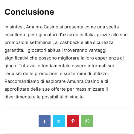
Conclusione
In sintesi, Amunra Casino si presenta come una scelta
eccellente per i giocatori d’azzardo in Italia, grazie alle sue
promozioni settimanali, al cashback e alla sicurezza
garantita. I giocatori abituali troveranno vantaggi
significativi che possono migliorare la loro esperienza di
gioco. Tuttavia, è fondamentale essere informati sui
requisiti delle promozioni e sui termini di utilizzo.
Raccomandiamo di esplorare Amunra Casino e di
approfittare delle sue offerte per massimizzare il
divertimento e le possibilità di vincita.