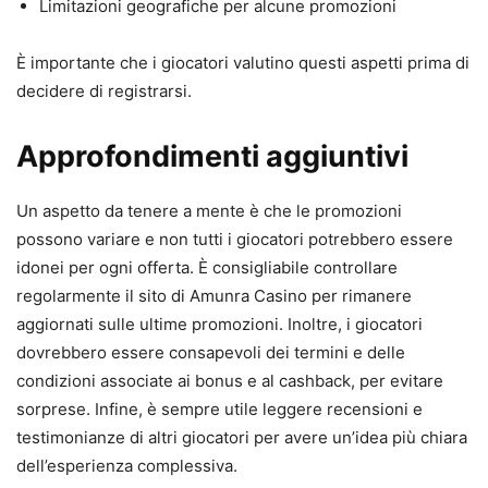
Limitazioni geografiche per alcune promozioni
È importante che i giocatori valutino questi aspetti prima di
decidere di registrarsi.
Approfondimenti aggiuntivi
Un aspetto da tenere a mente è che le promozioni
possono variare e non tutti i giocatori potrebbero essere
idonei per ogni offerta. È consigliabile controllare
regolarmente il sito di Amunra Casino per rimanere
aggiornati sulle ultime promozioni. Inoltre, i giocatori
dovrebbero essere consapevoli dei termini e delle
condizioni associate ai bonus e al cashback, per evitare
sorprese. Infine, è sempre utile leggere recensioni e
testimonianze di altri giocatori per avere un’idea più chiara
dell’esperienza complessiva.