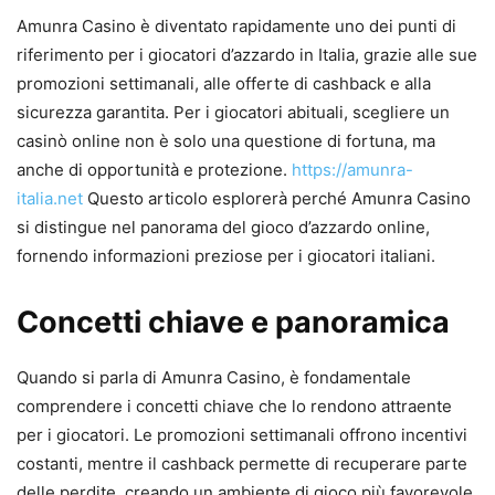
Amunra Casino è diventato rapidamente uno dei punti di
riferimento per i giocatori d’azzardo in Italia, grazie alle sue
promozioni settimanali, alle offerte di cashback e alla
sicurezza garantita. Per i giocatori abituali, scegliere un
casinò online non è solo una questione di fortuna, ma
anche di opportunità e protezione.
https://amunra-
italia.net
Questo articolo esplorerà perché Amunra Casino
si distingue nel panorama del gioco d’azzardo online,
fornendo informazioni preziose per i giocatori italiani.
Concetti chiave e panoramica
Quando si parla di Amunra Casino, è fondamentale
comprendere i concetti chiave che lo rendono attraente
per i giocatori. Le promozioni settimanali offrono incentivi
costanti, mentre il cashback permette di recuperare parte
delle perdite, creando un ambiente di gioco più favorevole.