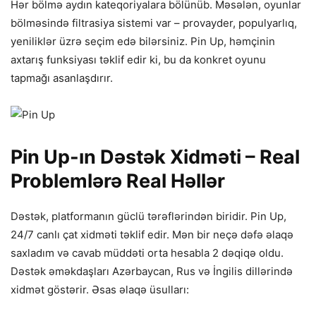
Hər bölmə aydın kateqoriyalara bölünüb. Məsələn, oyunlar
bölməsində filtrasiya sistemi var – provayder, populyarlıq,
yeniliklər üzrə seçim edə bilərsiniz. Pin Up, həmçinin
axtarış funksiyası təklif edir ki, bu da konkret oyunu
tapmağı asanlaşdırır.
Pin Up-ın Dəstək Xidməti – Real
Problemlərə Real Həllər
Dəstək, platformanın güclü tərəflərindən biridir. Pin Up,
24/7 canlı çat xidməti təklif edir. Mən bir neçə dəfə əlaqə
saxladım və cavab müddəti orta hesabla 2 dəqiqə oldu.
Dəstək əməkdaşları Azərbaycan, Rus və İngilis dillərində
xidmət göstərir. Əsas əlaqə üsulları: