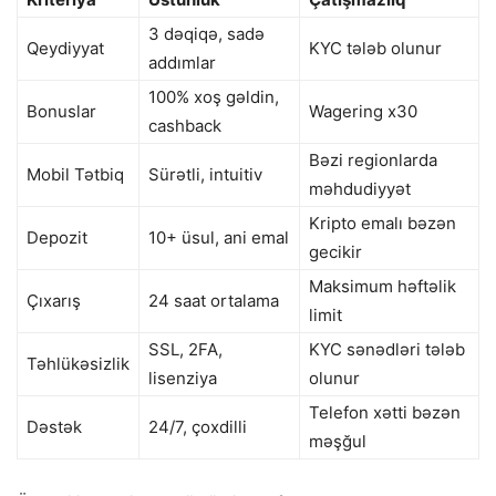
3 dəqiqə, sadə
Qeydiyyat
KYC tələb olunur
addımlar
100% xoş gəldin,
Bonuslar
Wagering x30
cashback
Bəzi regionlarda
Mobil Tətbiq
Sürətli, intuitiv
məhdudiyyət
Kripto emalı bəzən
Depozit
10+ üsul, ani emal
gecikir
Maksimum həftəlik
Çıxarış
24 saat ortalama
limit
SSL, 2FA,
KYC sənədləri tələb
Təhlükəsizlik
lisenziya
olunur
Telefon xətti bəzən
Dəstək
24/7, çoxdilli
məşğul