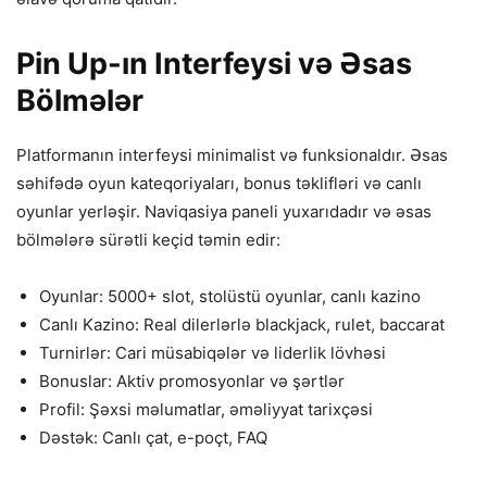
Pin Up-ın Interfeysi və Əsas
Bölmələr
Platformanın interfeysi minimalist və funksionaldır. Əsas
səhifədə oyun kateqoriyaları, bonus təklifləri və canlı
oyunlar yerləşir. Naviqasiya paneli yuxarıdadır və əsas
bölmələrə sürətli keçid təmin edir:
Oyunlar: 5000+ slot, stolüstü oyunlar, canlı kazino
Canlı Kazino: Real dilerlərlə blackjack, rulet, baccarat
Turnirlər: Cari müsabiqələr və liderlik lövhəsi
Bonuslar: Aktiv promosyonlar və şərtlər
Profil: Şəxsi məlumatlar, əməliyyat tarixçəsi
Dəstək: Canlı çat, e-poçt, FAQ