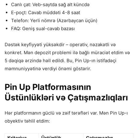
Canlı çat: Veb-saytda sağ alt küncdə
E-poçt: Cavab müddəti 4-8 saat
Telefon: Yerli nömrə (Azərbaycan üçün)
FAQ: Geniş sual-cavab bazası
Dəstək keyfiyyəti yüksəkdir – operativ, nəzakətli və
konkret. Mən depozit problemi ilə bağlı müraciət etdim və
5 dəqiqə ərzində həll edildi. Bu, Pin Up-ın istifadəçi
məmnuniyyətinə verdiyi önəmi göstərir.
Pin Up Platformasının
Üstünlükləri və Çatışmazlıqları
Hər platformanın güclü və zəif tərəfləri var. Mən Pin Up-ı
obyektiv təhlil etdim:
Kriteriya
Üstünlük
Çatışmazlıq