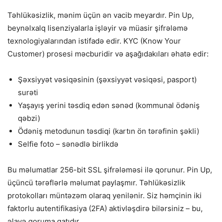
Təhlükəsizlik, mənim üçün ən vacib meyardır. Pin Up,
beynəlxalq lisenziyalarla işləyir və müasir şifrələmə
texnologiyalarından istifadə edir. KYC (Know Your
Customer) prosesi məcburidir və aşağıdakıları əhatə edir:
Şəxsiyyət vəsiqəsinin (şəxsiyyət vəsiqəsi, pasport)
surəti
Yaşayış yerini təsdiq edən sənəd (kommunal ödəniş
qəbzi)
Ödəniş metodunun təsdiqi (kartın ön tərəfinin şəkli)
Selfie foto – sənədlə birlikdə
Bu məlumatlar 256-bit SSL şifrələməsi ilə qorunur. Pin Up,
üçüncü tərəflərlə məlumat paylaşmır. Təhlükəsizlik
protokolları müntəzəm olaraq yenilənir. Siz həmçinin iki
faktorlu autentifikasiya (2FA) aktivləşdirə bilərsiniz – bu,
əlavə qoruma qatıdır.