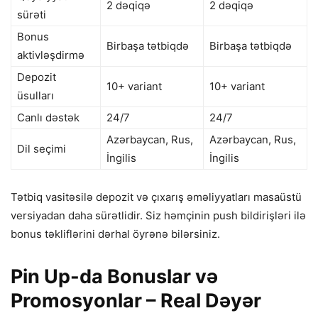
2 dəqiqə
2 dəqiqə
sürəti
Bonus
Birbaşa tətbiqdə
Birbaşa tətbiqdə
aktivləşdirmə
Depozit
10+ variant
10+ variant
üsulları
Canlı dəstək
24/7
24/7
Azərbaycan, Rus,
Azərbaycan, Rus,
Dil seçimi
İngilis
İngilis
Tətbiq vasitəsilə depozit və çıxarış əməliyyatları masaüstü
versiyadan daha sürətlidir. Siz həmçinin push bildirişləri ilə
bonus təkliflərini dərhal öyrənə bilərsiniz.
Pin Up-da Bonuslar və
Promosyonlar – Real Dəyər