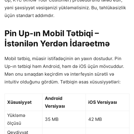
yəni şəxsiyyət vəsiqənizi yükləməlisiniz. Bu, təhlükəsizlik
üçün standart addımdır.
Pin Up-ın Mobil Tətbiqi –
İstənilən Yerdən İdarəetmə
Mobil tətbiq, müasir istifadəçinin ən yaxın dostudur. Pin
Up-ın tətbiqi həm Android, həm də iOS üçün mövcuddur.
Mən onu sınaqdan keçirdim və interfeysin sürətli və
intuitiv olduğunu gördüm. Tətbiqin əsas xüsusiyyətləri:
Android
Xüsusiyyət
iOS Versiyası
Versiyası
Yükləmə
35 MB
42 MB
ölçüsü
Qeydiyyat