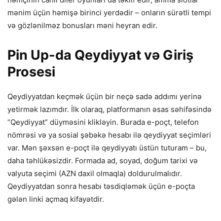
mənim üçün həmişə birinci yerdədir – onların sürətli tempi
və gözlənilməz bonusları məni heyran edir.
Pin Up-da Qeydiyyat və Giriş
Prosesi
Qeydiyyatdan keçmək üçün bir neçə sadə addımı yerinə
yetirmək lazımdır. İlk olaraq, platformanın əsas səhifəsində
“Qeydiyyat” düyməsini klikləyin. Burada e-poçt, telefon
nömrəsi və ya sosial şəbəkə hesabı ilə qeydiyyat seçimləri
var. Mən şəxsən e-poçt ilə qeydiyyatı üstün tuturam – bu,
daha təhlükəsizdir. Formada ad, soyad, doğum tarixi və
valyuta seçimi (AZN daxil olmaqla) doldurulmalıdır.
Qeydiyyatdan sonra hesabı təsdiqləmək üçün e-poçta
gələn linki açmaq kifayətdir.