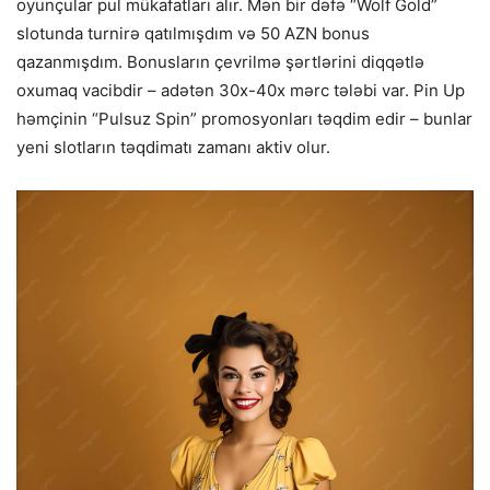
oyunçular pul mükafatları alır. Mən bir dəfə “Wolf Gold”
slotunda turnirə qatılmışdım və 50 AZN bonus
qazanmışdım. Bonusların çevrilmə şərtlərini diqqətlə
oxumaq vacibdir – adətən 30x-40x mərc tələbi var. Pin Up
həmçinin “Pulsuz Spin” promosyonları təqdim edir – bunlar
yeni slotların təqdimatı zamanı aktiv olur.