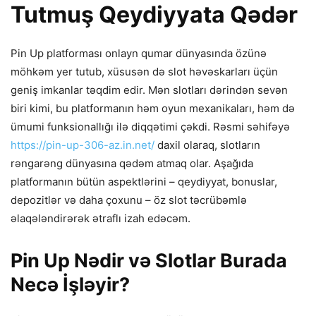
Tutmuş Qeydiyyata Qədər
Pin Up platforması onlayn qumar dünyasında özünə
möhkəm yer tutub, xüsusən də slot həvəskarları üçün
geniş imkanlar təqdim edir. Mən slotları dərindən sevən
biri kimi, bu platformanın həm oyun mexanikaları, həm də
ümumi funksionallığı ilə diqqətimi çəkdi. Rəsmi səhifəyə
https://pin-up-306-az.in.net/
daxil olaraq, slotların
rəngarəng dünyasına qədəm atmaq olar. Aşağıda
platformanın bütün aspektlərini – qeydiyyat, bonuslar,
depozitlər və daha çoxunu – öz slot təcrübəmlə
əlaqələndirərək ətraflı izah edəcəm.
Pin Up Nədir və Slotlar Burada
Necə İşləyir?