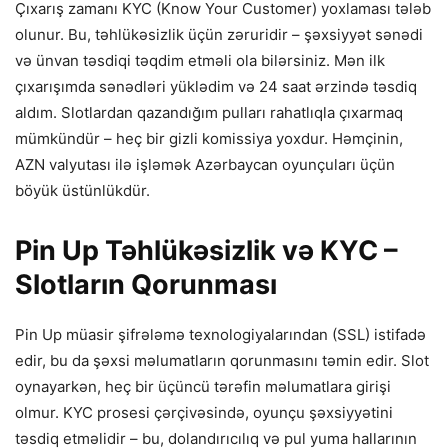
Çıxarış zamanı KYC (Know Your Customer) yoxlaması tələb
olunur. Bu, təhlükəsizlik üçün zəruridir – şəxsiyyət sənədi
və ünvan təsdiqi təqdim etməli ola bilərsiniz. Mən ilk
çıxarışımda sənədləri yüklədim və 24 saat ərzində təsdiq
aldım. Slotlardan qazandığım pulları rahatlıqla çıxarmaq
mümkündür – heç bir gizli komissiya yoxdur. Həmçinin,
AZN valyutası ilə işləmək Azərbaycan oyunçuları üçün
böyük üstünlükdür.
Pin Up Təhlükəsizlik və KYC –
Slotların Qorunması
Pin Up müasir şifrələmə texnologiyalarından (SSL) istifadə
edir, bu da şəxsi məlumatların qorunmasını təmin edir. Slot
oynayarkən, heç bir üçüncü tərəfin məlumatlara girişi
olmur. KYC prosesi çərçivəsində, oyunçu şəxsiyyətini
təsdiq etməlidir – bu, dolandırıcılıq və pul yuma hallarının