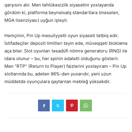
qarşısını alır. Mən təhlükəsizlik siyasətini yoxlayanda
gördüm ki, platforma beynəlxalq standartlara (məsələn,
MGA lisenziyası) uyğun işləyir.
Həmçinin, Pin Up məsuliyyətli oyun siyasəti tətbiq edir.
İstifadəçilər depozit limitləri təyin edə, müvəqqəti bloklama
aça bilər. Slot oyunları təsadüfi nömrə generatoru (RNG) ilə
idarə olunur – bu, hər spinin ədalətli olduğunu göstərir.
Mən “RTP” (Return to Player) faizlərini yoxlayıram – Pin Up
slotlarında bu, adətən 96%-dən yuxarıdır, yəni uzun
müddətdə oyunçulara qaytarılan məbləğ yüksəkdir.