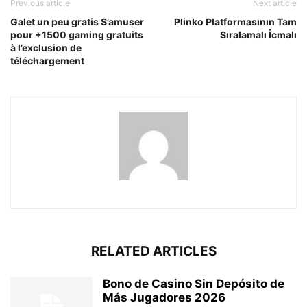
Previous article
Next article
Galet un peu gratis S’amuser
Plinko Platformasının Tam
pour +1500 gaming gratuits
Sıralamalı İcmalı
à l’exclusion de
téléchargement
RELATED ARTICLES
Bono de Casino Sin Depósito de
Más Jugadores 2026