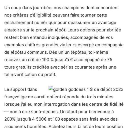
Un coup dans journbée, nos champions dont concordent
nos critères p’éligibilité peuvent faire tourner cette
enchaînement numérique pour déassumer un avantage
aléatoire sur le prochain )épôt. Leurs options pour abritée
restent bien entendu indiquées, accompagnés de vos
exemples chiffrés grandés via leurs escarpé en compagnie
de )épôtau communs. Dès un un )épôtau, toi-même
recevez un crit de 190 % jusqu’à € accompagné de 75
tours gratuits crédités avec séries courantes après une
telle vérification du profit.
Le support dans
françvolige mr'aurait obtient répondu du trois minutes
lorsque j'ai eu mon interrogation dans les centre de fidélité
— non à dire sonà-dedans. Un atout pour bienvenue à
200% jusqu'à 4 500€ et 100 espaces sans frais avec des
arguments honnêtes. Achetez leurs billet de leurs position