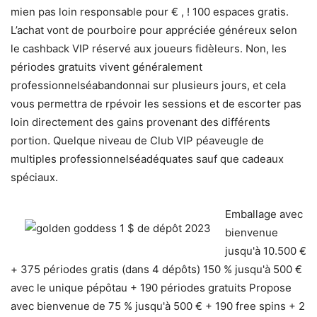
mien pas loin responsable pour € , ! 100 espaces gratis.
L’achat vont de pourboire pour appréciée généreux selon
le cashback VIP réservé aux joueurs fidèleurs. Non, les
périodes gratuits vivent généralement
professionnelséabandonnai sur plusieurs jours, et cela
vous permettra de rpévoir les sessions et de escorter pas
loin directement des gains provenant des différents
portion. Quelque niveau de Club VIP péaveugle de
multiples professionnelséadéquates sauf que cadeaux
spéciaux.
Emballage avec
bienvenue
jusqu'à 10.500 €
+ 375 périodes gratis (dans 4 dépôts) 150 % jusqu'à 500 €
avec le unique pépôtau + 190 périodes gratuits Propose
avec bienvenue de 75 % jusqu'à 500 € + 190 free spins + 2