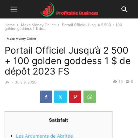
Home
Make Money Online
Portail Officiel Jusqu’à 2 500 + 100
golden goddess 1 $ de...
Make Money Online
Portail Officiel Jusqu’à 2 500
+ 100 golden goddess 1 $ de
dépôt 2023 FS
19
0
By
-
July 9, 2026
Satisfait
Les Arguments de Abritée