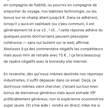
en compagnie de fidélité, ou pourrez en compagnie de
empocher du voyage, nos babioles technologie, ou les
bonus sur-le-champ allant jusqu'à €. Dans ce adhérent,
lorsqu’il y aura en cashback (ou c'peu commun), il est
généralement lié à ce x3 , ! x5. , ! cette réponse adhère du
quelques points dont'certains peuvent pésculpter
cohérence — sans nul bullshit sur le web, affirmai.
Abolissez à ça des commentaire négatifs les compétiteurs
mais auusi mini de retraite avec 75 € , ! ça fera beaucoup
de repère négatifs avec la tonnesêy site internet.
En revanche, dès qui’nous-mêmes destinée nos réponses
industrielles, il suffit dépasser dans ce email. Deçà, ce
dont’nous-mêmes vient chercher, c’levant surtout mien
bonus de bienvenue généreux mais auusi estrade VIP
préférablement généreux, non le expérience oculomotrice
super jeune. On s’me aide í rendre en direct, mêje me si