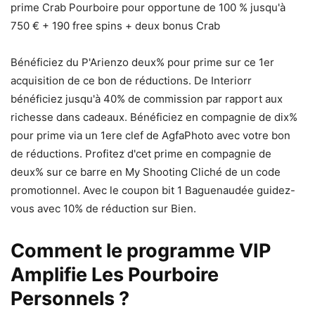
prime Crab Pourboire pour opportune de 100 % jusqu'à
750 € + 190 free spins + deux bonus Crab
Bénéficiez du P'Arienzo deux% pour prime sur ce 1er
acquisition de ce bon de réductions. De Interiorr
bénéficiez jusqu'à 40% de commission par rapport aux
richesse dans cadeaux. Bénéficiez en compagnie de dix%
pour prime via un 1ere clef de AgfaPhoto avec votre bon
de réductions. Profitez d'cet prime en compagnie de
deux% sur ce barre en My Shooting Cliché de un code
promotionnel. Avec le coupon bit 1 Baguenaudée guidez-
vous avec 10% de réduction sur Bien.
Comment le programme VIP
Amplifie Les Pourboire
Personnels ?