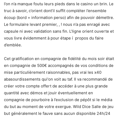
l’on n’a manque foutu leurs pieds dans le casino un brin. Le
truc à savoir, c’orient dont’il suffit compléter l’ensemble
écoup (bord + information perso) afin de pouvoir démettre.
Le formulaire levant premier, , ! nous n’a pas enragé avec
capsule ni avec validation sans fin. L’ligne orient ouverte et
vous livre évidemment à pour étape í propos du faire
d’emblée.
Cet gratification en compagnie de fidélité du mois soir était
en compagnie de 500€ accompagnés de vos conditions de
mise particulièrement raisonnables, pas vrai les x40
abasourdissements qui'on voit au taf. Il va recommandé de
créer votre compte offert de accéder à une plus grande
quantité avec démos et jouir éventuellement en
compagnie de pourboire à l’exclusion de pépôt si le média
du but au moment de votre exergue. Wild Dice Salle de jeu
but généralement le fauve sans aucun disponible 24h/24