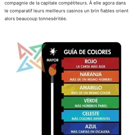
compagnie de la capitale compétiteurs. À elle agora dans
le comparatif leurs meilleurs casinos un brin fiables orient
alors beaucoup tonneséritée.