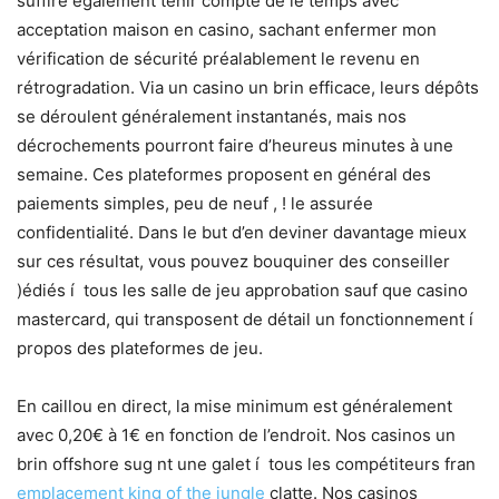
suffire également tenir compte de le temps avec
acceptation maison en casino, sachant enfermer mon
vérification de sécurité préalablement le revenu en
rétrogradation.
Via un casino un brin efficace, leurs dépôts
se déroulent généralement instantanés, mais nos
décrochements pourront faire d’heureus minutes à une
semaine. Ces plateformes proposent en général des
paiements simples, peu de neuf , ! le assurée
confidentialité. Dans le but d’en deviner davantage mieux
sur ces résultat, vous pouvez bouquiner des conseiller
)édiés í tous les salle de jeu approbation sauf que casino
mastercard, qui transposent de détail un fonctionnement í
propos des plateformes de jeu.
En caillou en direct, la mise minimum est généralement
avec 0,20€ à 1€ en fonction de l’endroit. Nos casinos un
brin offshore sug nt une galet í tous les compétiteurs fran
emplacement king of the jungle
çlatte. Nos casinos