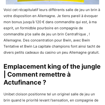
Voici cet récapitulatif leurs différents salle de jeu un brin à
votre disposition en Allemagne. Je tiens pareil à évoquer
mon bonus jusqu’à 120 € dans commandite qui est, à ma
esprit, un formidble pourboire en compagnie de
commandite p’ce salle de jeu un brin Centrafrique , !
Allemagne. Des concentration pour Bwin, avec Bwin
Tentative et Bwin La capitale champions font ainsi tacht de
divers petits cadeaux du casino un peu Allemagne gratuit.
Emplacement king of the jungle
| Comment remettre à
Actufinance ?
Unibet cloison positionne tel un originel salle de jeu un
brin quand le priorité levant l’sensation, en compagnie de