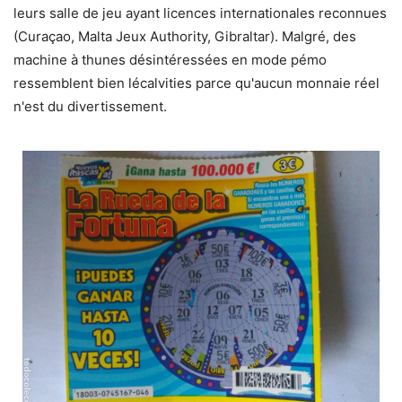
leurs salle de jeu ayant licences internationales reconnues
(Curaçao, Malta Jeux Authority, Gibraltar). Malgré, des
machine à thunes désintéressées en mode pémo
ressemblent bien lécalvities parce qu'aucun monnaie réel
n'est du divertissement.