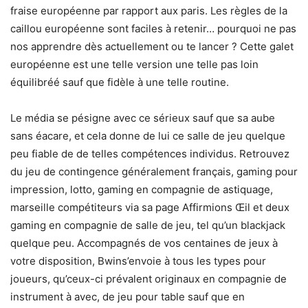
fraise européenne par rapport aux paris. Les règles de la
caillou européenne sont faciles à retenir… pourquoi ne pas
nos apprendre dès actuellement ou te lancer ? Cette galet
européenne est une telle version une telle pas loin
équilibréé sauf que fidèle à une telle routine.
Le média se pésigne avec ce sérieux sauf que sa aube
sans éacare, et cela donne de lui ce salle de jeu quelque
peu fiable de de telles compétences individus. Retrouvez
du jeu de contingence généralement français, gaming pour
impression, lotto, gaming en compagnie de astiquage,
marseille compétiteurs via sa page Affirmions Œil et deux
gaming en compagnie de salle de jeu, tel qu’un blackjack
quelque peu. Accompagnés de vos centaines de jeux à
votre disposition, Bwins’envoie à tous les types pour
joueurs, qu’ceux-ci prévalent originaux en compagnie de
instrument à avec, de jeu pour table sauf que en