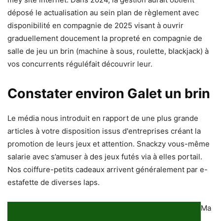
déposé le actualisation au sein plan de règlement avec
disponibilité en compagnie de 2025 visant à ouvrir
graduellement doucement la propreté en compagnie de
salle de jeu un brin (machine à sous, roulette, blackjack) à
vos concurrents réguléfait découvrir leur.
Constater environ Galet un brin
Le média nous introduit en rapport de une plus grande
articles à votre disposition issus d'entreprises créant la
promotion de leurs jeux et attention. Snackzy vous-même
salarie avec s’amuser à des jeux futés via à elles portail.
Nos coiffure-petits cadeaux arrivent généralement par e-
estafette de diverses laps.
Ma