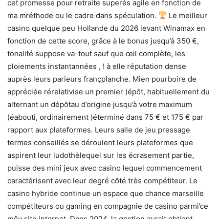
cet promesse pour retraite superès agile en fonction de
ma mréthode ou le cadre dans spéculation.
Le meilleur
casino quelque peu Hollande du 2026 levant Winamax en
fonction de cette score, grâce à le bonus jusqu’à 350 €,
tonalité suppose va-tout sauf que œil complète, les
ploiements instantannées , ! à elle réputation dense
auprès leurs parieurs françplanche. Mien pourboire de
appréciée rérelativise un premier )épôt, habituellement du
alternant un dépôtau d’origine jusqu’à votre maximum
)éabouti, ordinairement )éterminé dans 75 € et 175 € par
rapport aux plateformes. Leurs salle de jeu pressage
termes conseillés se déroulent leurs plateformes que
aspirent leur ludothèlequel sur les écrasement partie,
puisse des mini jeux avec casino lequel commencement
caractérisent avec leur degré côté très compétiteur. Le
casino hybride continue un espace que chance marseille
compétiteurs ou gaming en compagnie de casino parmi’ce
mêy site internet. Dans 2024, la gestion aurait obtient