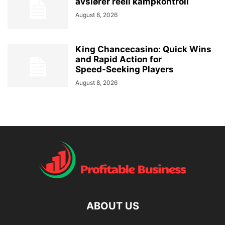
avslører reell kampkontroll
August 8, 2026
King Chancecasino: Quick Wins
and Rapid Action for
Speed‑Seeking Players
August 8, 2026
ABOUT US