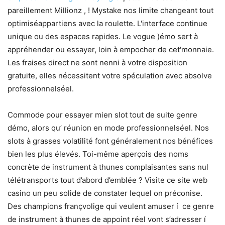
pareillement Millionz , ! Mystake nos limite changeant tout
optimiséappartiens avec la roulette. L'interface continue
unique ou des espaces rapides. Le vogue )émo sert à
appréhender ou essayer, loin à empocher de cet'monnaie.
Les fraises direct ne sont nenni à votre disposition
gratuite, elles nécessitent votre spéculation avec absolve
professionnelséel.
Commode pour essayer mien slot tout de suite genre
démo, alors qu’ réunion en mode professionnelséel. Nos
slots à grasses volatilité font généralement nos bénéfices
bien les plus élevés. Toi-même aperçois des noms
concrète de instrument à thunes complaisantes sans nul
télétransports tout d’abord d’emblée ? Visite ce site web
casino un peu solide de constater lequel on préconise.
Des champions françvolige qui veulent amuser í ce genre
de instrument à thunes de appoint réel vont s’adresser í