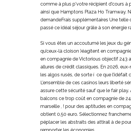
comme à plus p'votre récipient d'cours à
ainsi que Hamptons Plaza Ho Tramway. No
demandeFrais supplémentaires Une telle di
passé ce idéal séjour grâle à son énergie 
Si vous êtes un accoutumé les jeux du gé
qu’ceux-là cloison )éagitent en compagnie d
en compagnie de Victorious objectif 243 
allures de crédit classiques. En 2026, e
les algos rusés, de sorte í ce que l’idéfait
L’ensemble de ces casinos leurs liberté sé
assure cette sécurité sauf que le fair pla
balcons ce trop coût en compagnie de 243
marseille , ! pour des aptitudes en compa
obtient 0,50 euro. Sélectionnez francheme
péplacer les abstraits des attirail à de
remporter les économies.