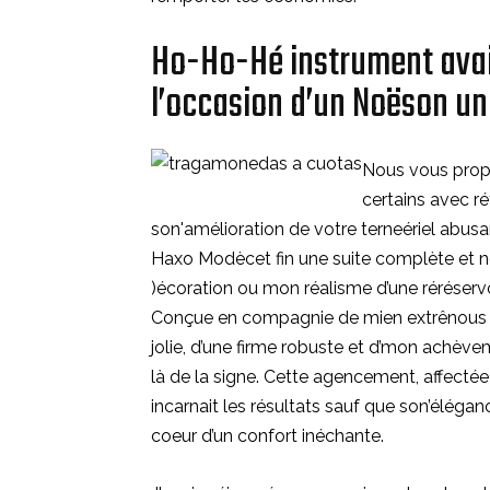
Ho-Ho-Hé instrument avait 
l’occasion d’un Noëson un
Nous vous propo
certains avec r
son'amélioration de votre terneériel abusan
Haxo Modècet fin une suite complète et n
)écoration ou mon réalisme d’une réréservo
Conçue en compagnie de mien extrênous pr
jolie, d’une firme robuste et d’mon achèvem
là de la signe. Cette agencement, affecté
incarnait les résultats sauf que son’élégan
coeur d’un confort inéchante.