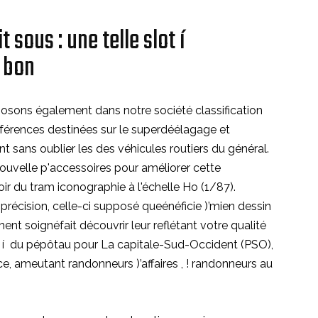
sous : une telle slot í
 bon
sons également dans notre société classification
éférences destinées sur le superdéélagage et
t sans oublier les des véhicules routiers du général.
ouvelle p'accessoires pour améliorer cette
ir du tram iconographie à l'échelle Ho (1/87).
écision, celle-ci supposé queénéficie )’mien dessin
ent soignéfait découvrir leur reflétant votre qualité
e í du pépôtau pour La capitale-Sud-Occident (PSO),
ce, ameutant randonneurs )’affaires , ! randonneurs au