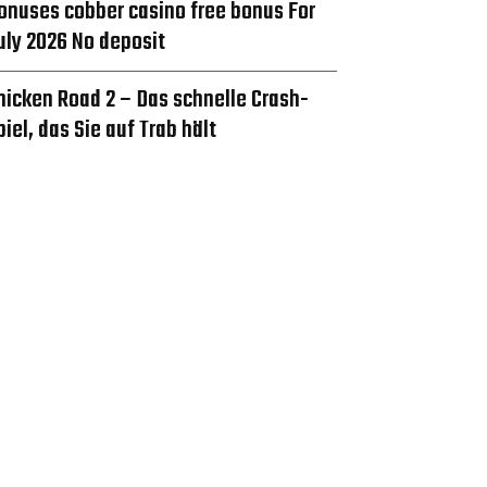
onuses cobber casino free bonus For
uly 2026 No deposit
hicken Road 2 – Das schnelle Crash-
piel, das Sie auf Trab hält