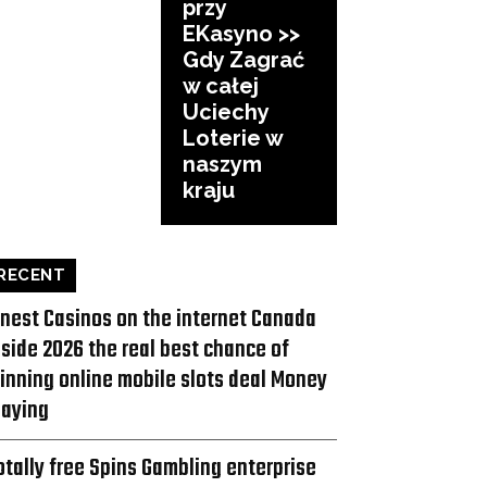
przy
EKasyno >>
Gdy Zagrać
w całej
Uciechy
Loterie w
naszym
kraju
RECENT
inest Casinos on the internet Canada
nside 2026 the real best chance of
inning online mobile slots deal Money
laying
otally free Spins Gambling enterprise