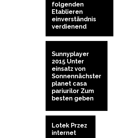
folgenden
Etablieren
einverständnis
verdienend
Sunnyplayer
2015 Unter
einsatz von
Sonnennächster
planet casa
pariurilor Zum
besten geben
Lotek Przez
internet