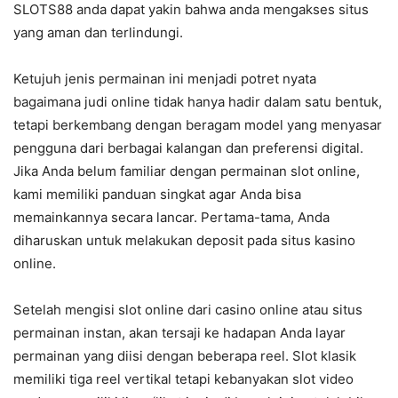
SLOTS88 anda dapat yakin bahwa anda mengakses situs
yang aman dan terlindungi.
Ketujuh jenis permainan ini menjadi potret nyata
bagaimana judi online tidak hanya hadir dalam satu bentuk,
tetapi berkembang dengan beragam model yang menyasar
pengguna dari berbagai kalangan dan preferensi digital.
Jika Anda belum familiar dengan permainan slot online,
kami memiliki panduan singkat agar Anda bisa
memainkannya secara lancar. Pertama-tama, Anda
diharuskan untuk melakukan deposit pada situs kasino
online.
Setelah mengisi slot online dari casino online atau situs
permainan instan, akan tersaji ke hadapan Anda layar
permainan yang diisi dengan beberapa reel. Slot klasik
memiliki tiga reel vertikal tetapi kebanyakan slot video