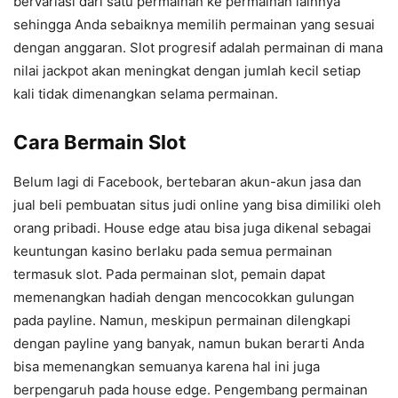
bervariasi dari satu permainan ke permainan lainnya
sehingga Anda sebaiknya memilih permainan yang sesuai
dengan anggaran. Slot progresif adalah permainan di mana
nilai jackpot akan meningkat dengan jumlah kecil setiap
kali tidak dimenangkan selama permainan.
Cara Bermain Slot
Belum lagi di Facebook, bertebaran akun-akun jasa dan
jual beli pembuatan situs judi online yang bisa dimiliki oleh
orang pribadi. House edge atau bisa juga dikenal sebagai
keuntungan kasino berlaku pada semua permainan
termasuk slot. Pada permainan slot, pemain dapat
memenangkan hadiah dengan mencocokkan gulungan
pada payline. Namun, meskipun permainan dilengkapi
dengan payline yang banyak, namun bukan berarti Anda
bisa memenangkan semuanya karena hal ini juga
berpengaruh pada house edge. Pengembang permainan