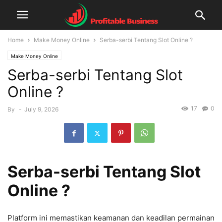
Home
Make Money Online
Serba-serbi Tentang Slot Online ?
Make Money Online
Serba-serbi Tentang Slot
Online ?
17
0
By
-
July 9, 2026
Serba-serbi Tentang Slot
Online ?
Platform ini memastikan keamanan dan keadilan permainan