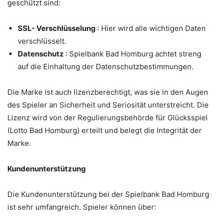
geschützt sind:
SSL- Verschlüsselung
: Hier wird alle wichtigen Daten
verschlüsselt.
Datenschutz
: Spielbank Bad Homburg achtet streng
auf die Einhaltung der Datenschutzbestimmungen.
Die Marke ist auch lizenzberechtigt, was sie in den Augen
des Spieler an Sicherheit und Seriosität unterstreicht. Die
Lizenz wird von der Regulierungsbehörde für Glücksspiel
(Lotto Bad Homburg) erteilt und belegt die Integrität der
Marke.
Kundenunterstützung
Die Kundenunterstützung bei der Spielbank Bad Homburg
ist sehr umfangreich. Spieler können über: