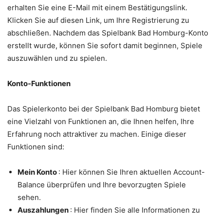
erhalten Sie eine E-Mail mit einem Bestätigungslink.
Klicken Sie auf diesen Link, um Ihre Registrierung zu
abschließen. Nachdem das Spielbank Bad Homburg-Konto
erstellt wurde, können Sie sofort damit beginnen, Spiele
auszuwählen und zu spielen.
Konto-Funktionen
Das Spielerkonto bei der Spielbank Bad Homburg bietet
eine Vielzahl von Funktionen an, die Ihnen helfen, Ihre
Erfahrung noch attraktiver zu machen. Einige dieser
Funktionen sind:
Mein Konto
: Hier können Sie Ihren aktuellen Account-
Balance überprüfen und Ihre bevorzugten Spiele
sehen.
Auszahlungen
: Hier finden Sie alle Informationen zu