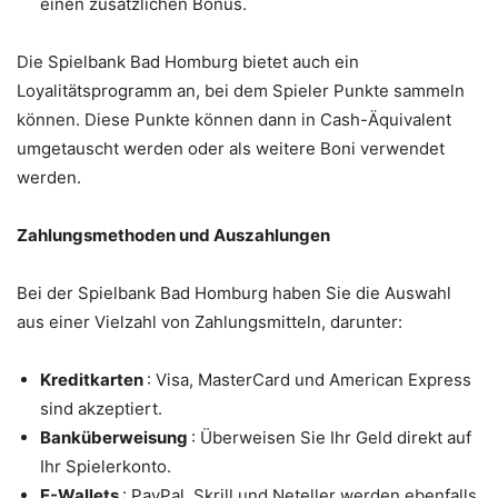
einen zusätzlichen Bonus.
Die Spielbank Bad Homburg bietet auch ein
Loyalitätsprogramm an, bei dem Spieler Punkte sammeln
können. Diese Punkte können dann in Cash-Äquivalent
umgetauscht werden oder als weitere Boni verwendet
werden.
Zahlungsmethoden und Auszahlungen
Bei der Spielbank Bad Homburg haben Sie die Auswahl
aus einer Vielzahl von Zahlungsmitteln, darunter:
Kreditkarten
: Visa, MasterCard und American Express
sind akzeptiert.
Banküberweisung
: Überweisen Sie Ihr Geld direkt auf
Ihr Spielerkonto.
E-Wallets
: PayPal, Skrill und Neteller werden ebenfalls