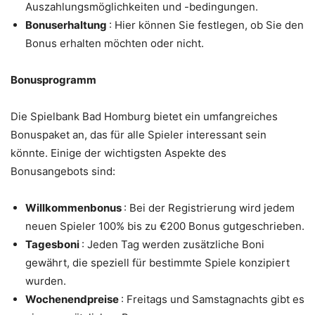
Auszahlungsmöglichkeiten und -bedingungen.
Bonuserhaltung
: Hier können Sie festlegen, ob Sie den
Bonus erhalten möchten oder nicht.
Bonusprogramm
Die Spielbank Bad Homburg bietet ein umfangreiches
Bonuspaket an, das für alle Spieler interessant sein
könnte. Einige der wichtigsten Aspekte des
Bonusangebots sind:
Willkommenbonus
: Bei der Registrierung wird jedem
neuen Spieler 100% bis zu €200 Bonus gutgeschrieben.
Tagesboni
: Jeden Tag werden zusätzliche Boni
gewährt, die speziell für bestimmte Spiele konzipiert
wurden.
Wochenendpreise
: Freitags und Samstagnachts gibt es