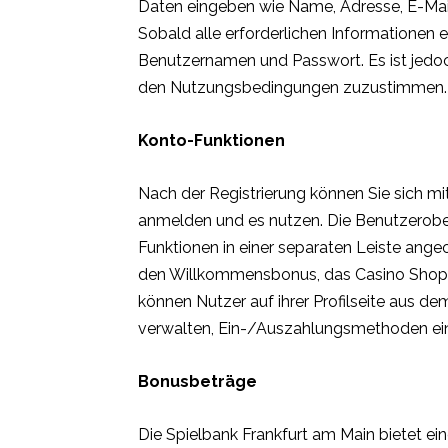
Daten eingeben wie Name, Adresse, E-Mail
Sobald alle erforderlichen Informationen 
Benutzernamen und Passwort. Es ist jedoc
den Nutzungsbedingungen zuzustimmen.
Konto-Funktionen
Nach der Registrierung können Sie sich m
anmelden und es nutzen. Die Benutzeroberf
Funktionen in einer separaten Leiste angeor
den Willkommensbonus, das Casino Shop 
können Nutzer auf ihrer Profilseite aus
verwalten, Ein-/Auszahlungsmethoden ein
Bonusbeträge
Die Spielbank Frankfurt am Main bietet e