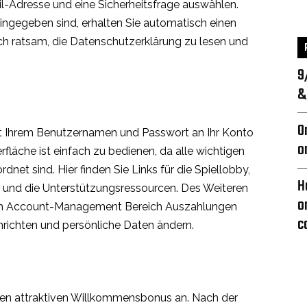
-Adresse und eine Sicherheitsfrage auswählen.
eingegeben sind, erhalten Sie automatisch einen
h ratsam, die Datenschutzerklärung zu lesen und
9
&
O
it Ihrem Benutzernamen und Passwort an Ihr Konto
o
läche ist einfach zu bedienen, da alle wichtigen
dnet sind. Hier finden Sie Links für die Spiellobby,
H
und die Unterstützungsressourcen. Des Weiteren
o
 dem Account-Management Bereich Auszahlungen
c
richten und persönliche Daten ändern.
inen attraktiven Willkommensbonus an. Nach der