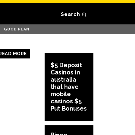
Search
GOOD PLAN
READ MORE
$5 Deposit
Casinos in
australia
that have
mobile
casinos $5
Put Bonuses