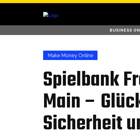
BUSINESS ON
Make Money Online
Spielbank F
Main – Glüc
Sicherheit u