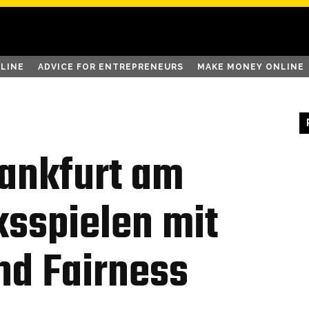
LINE
ADVICE FOR ENTREPRENEURS
MAKE MONEY ONLINE
rankfurt am
ksspielen mit
nd Fairness