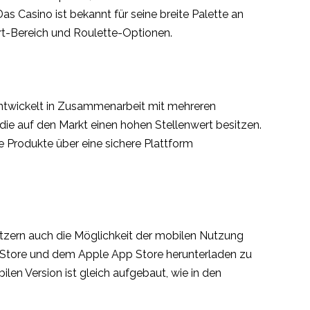
Das Casino ist bekannt für seine breite Palette an
t-Bereich und Roulette-Optionen.
ntwickelt in Zusammenarbeit mit mehreren
ie auf den Markt einen hohen Stellenwert besitzen.
 Produkte über eine sichere Plattform
utzern auch die Möglichkeit der mobilen Nutzung
 Store und dem Apple App Store herunterladen zu
len Version ist gleich aufgebaut, wie in den