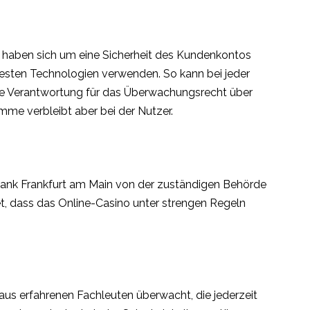
 haben sich um eine Sicherheit des Kundenkontos
esten Technologien verwenden. So kann bei jeder
e Verantwortung für das Überwachungsrecht über
me verbleibt aber bei der Nutzer.
lbank Frankfurt am Main von der zuständigen Behörde
et, dass das Online-Casino unter strengen Regeln
s erfahrenen Fachleuten überwacht, die jederzeit