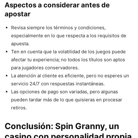
Aspectos a considerar antes de
apostar
Revisa siempre los términos y condiciones,
especialmente en lo que respecta a los requisitos de
apuesta.
Ten en cuenta que la volatilidad de los juegos puede
afectar tu experiencia; no todos los títulos son aptos
para jugadores conservadores.
La atención al cliente es eficiente, pero no esperes un
servicio 24/7 con respuestas instantáneas.
Las opciones de pago son variadas, pero algunas
pueden tardar más de lo que quisieras en procesar
retiros.
Conclusión: Spin Granny, un
casino con personalidad propia