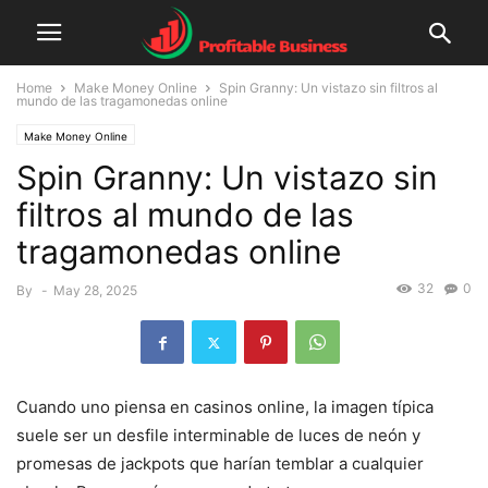
Home
Make Money Online
Spin Granny: Un vistazo sin filtros al
mundo de las tragamonedas online
Make Money Online
Spin Granny: Un vistazo sin
filtros al mundo de las
tragamonedas online
32
0
By
-
May 28, 2025
Cuando uno piensa en casinos online, la imagen típica
suele ser un desfile interminable de luces de neón y
promesas de jackpots que harían temblar a cualquier