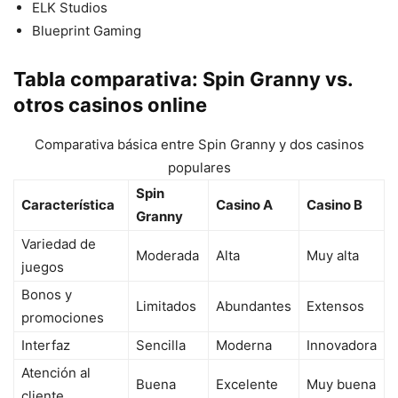
ELK Studios
Blueprint Gaming
Tabla comparativa: Spin Granny vs.
otros casinos online
Comparativa básica entre Spin Granny y dos casinos
populares
Spin
Característica
Casino A
Casino B
Granny
Variedad de
Moderada
Alta
Muy alta
juegos
Bonos y
Limitados
Abundantes
Extensos
promociones
Interfaz
Sencilla
Moderna
Innovadora
Atención al
Buena
Excelente
Muy buena
cliente