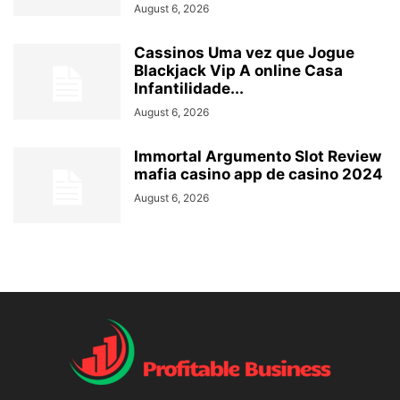
August 6, 2026
Cassinos Uma vez que Jogue
Blackjack Vip A online Casa
Infantilidade...
August 6, 2026
Immortal Argumento Slot Review
mafia casino app de casino 2024
August 6, 2026