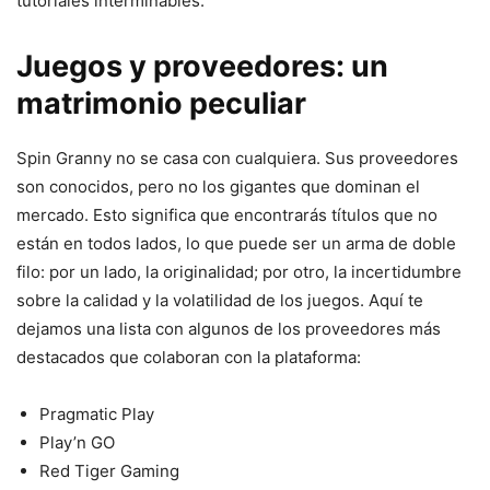
tutoriales interminables.
Juegos y proveedores: un
matrimonio peculiar
Spin Granny no se casa con cualquiera. Sus proveedores
son conocidos, pero no los gigantes que dominan el
mercado. Esto significa que encontrarás títulos que no
están en todos lados, lo que puede ser un arma de doble
filo: por un lado, la originalidad; por otro, la incertidumbre
sobre la calidad y la volatilidad de los juegos. Aquí te
dejamos una lista con algunos de los proveedores más
destacados que colaboran con la plataforma:
Pragmatic Play
Play’n GO
Red Tiger Gaming