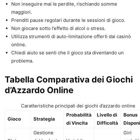
Non inseguire mai le perdite, rischiando somme
maggiori.
Prenditi pause regolari durante le sessioni di gioco.
Non giocare sotto l’effetto di alcol o stress.
Utilizza strumenti di auto-limitazione offerti dai casinò
online.
Chiedi aiuto se senti che il gioco sta diventando un
problema.
Tabella Comparativa dei Giochi
d’Azzardo Online
Caratteristiche principali dei giochi d’azzardo online
Probabilità
Livello di
Bonus
Gioco
Strategia
di Vincita
Difficoltà
Disponi
Gestione
Giri