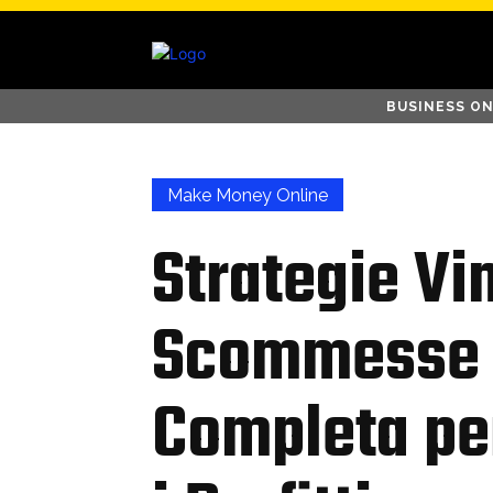
BUSINESS ON
Make Money Online
Strategie Vi
Scommesse S
Completa pe