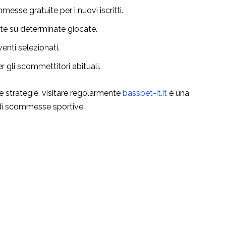
sse gratuite per i nuovi iscritti.
ite su determinate giocate.
enti selezionati.
 gli scommettitori abituali.
e e strategie, visitare regolarmente
bassbet-it.it
è una
 di scommesse sportive.
Twitter
Pinterest
WhatsApp