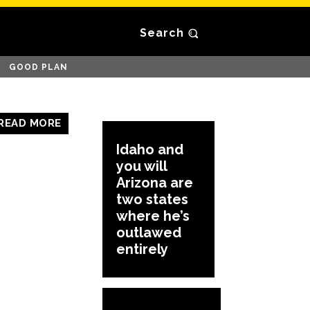
Search
GOOD PLAN
READ MORE
Idaho and
you will
Arizona are
two states
where he’s
outlawed
entirely