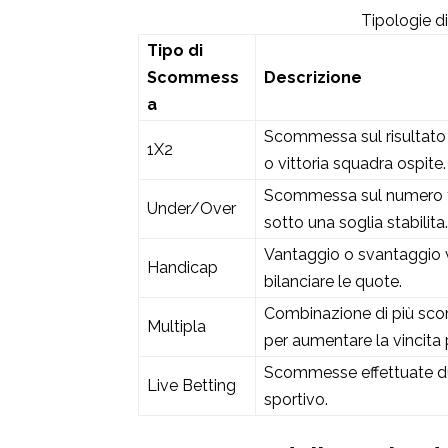
Tipologie 
Tipo di
Scommess
Descrizione
a
Scommessa sul risultato f
1X2
o vittoria squadra ospite.
Scommessa sul numero tot
Under/Over
sotto una soglia stabilita.
Vantaggio o svantaggio 
Handicap
bilanciare le quote.
Combinazione di più sco
Multipla
per aumentare la vincita 
Scommesse effettuate du
Live Betting
sportivo.