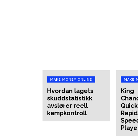
MAKE MONEY ONLINE
MAKE 
Hvordan lagets
King
skuddstatistikk
Chanc
avslører reell
Quick
kampkontroll
Rapid
Spee
Playe