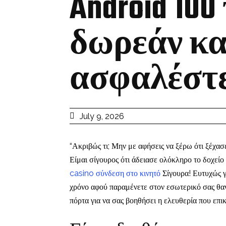
Android 100
δωρεάν κα
ασφαλέστ
July 9, 2026
“Ακριβώς τι; Μην με αφήσεις να ξέρω ότι ξέχασε
Είμαι σίγουρος ότι άδειασε ολόκληρο το δοχείο
casino σύνδεση στο κινητό
Σίγουρα!
Ευτυχώς γ
χρόνο αφού παραμένετε στον εσωτερικό σας θαν
πόρτα για να σας βοηθήσει η ελευθερία που επικ