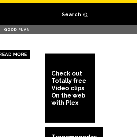
Search
GOOD PLAN
READ MORE
Check out
Totally free
Video clips
On the web
with Plex