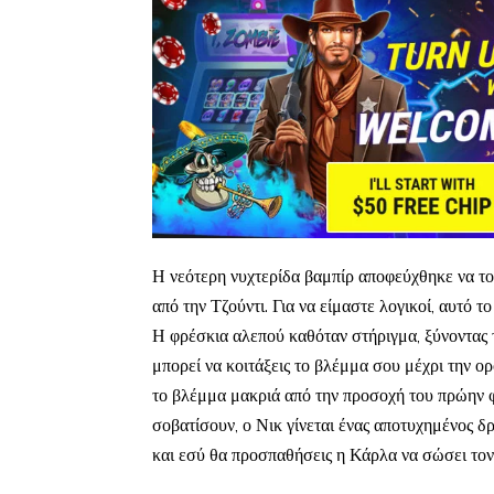
Η νεότερη νυχτερίδα βαμπίρ αποφεύχθηκε να τοπ
από την Τζούντι. Για να είμαστε λογικοί, αυτό 
Η φρέσκια αλεπού καθόταν στήριγμα, ξύνοντας τ
μπορεί να κοιτάξεις το βλέμμα σου μέχρι την ο
το βλέμμα μακριά από την προσοχή του πρώην φ
σοβατίσουν, ο Νικ γίνεται ένας αποτυχημένος 
και εσύ θα προσπαθήσεις η Κάρλα να σώσει τον 