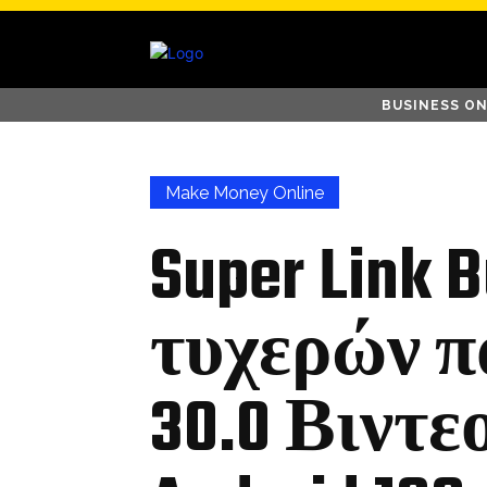
BUSINESS ON
Make Money Online
Super Link B
τυχερών π
30.0 Βιντε