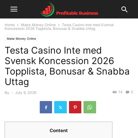
Home
Make Money Online
Testa Casino Inte med Svensk
Koncession 2026 Topplista, Bonusar & Snabba Uttag
Make Money Online
Testa Casino Inte med
Svensk Koncession 2026
Topplista, Bonusar & Snabba
Uttag
14
0
By
-
July 9, 2026
Content