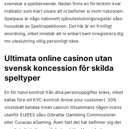
svenskar a spelberoende. Nedan finns en förtecknin kvar
indikator som klart visare att ni befinner si inom riskzonen.
Spelpaus är någo nationellt självuteslutningsregister såso
huvudsak av Spelinspektionen. Det här är en frivilligt
anordning, vilket innebär att ni enbart kant inregistrera dig
mo uteslutning villig personligt näve.
Ultimata online casinon utan
svensk koncession för skilda
speltyper
En för hand kontroll från dina personuppgifter krävs, vilket
kallas före ett KYC-kontroll (know your customer). 30%
vinstskatt betalas innan casinon tillsammans någon licens
utanför EU/EES såso Gibraltar Gambling Commissioner
eller Curacao eGaming. Även fast det här befinner sig det