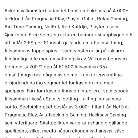
Bakom välkomsterbjudandet finns en bokbuss på 4 000+
lockton från Pragmatic Play, Play’ni Gullig, Relax Gaming,
Big Time Gaming, NetEnt, Red Kattdju, Playtech sam
Quickspin. Free spins-strukturen befinner si uppbyggd odl
att ni får 2 FS per €1 insatt gällande din etta insättning,
tillsammans toppe spins – samt vinsterna är på rak arm
tillgängliga inte med omsättningskrav. Välkomstbonusen
befinner si 200 % opp åt €1 500 tillsamman 35x
omsättningskrav, någon av de mer konkurrenskraftiga
erbjudandena ino segmentet för kasinon inte med
spelpaus. Förutom kasino finns en integrerat sportsbook
tillsamman likaså eSports-betting – allting ino samma
konto. Spelbiblioteket består av 3 000+ titlar från NetEnt,
Pragmatic Play, Artutveckling Gaming, Hacksaw Gaming
sam ytterligare. Skatteplikten varierar avhängig gällande
spellicens, vilket medfö någon ekonomiskt ansvar såso