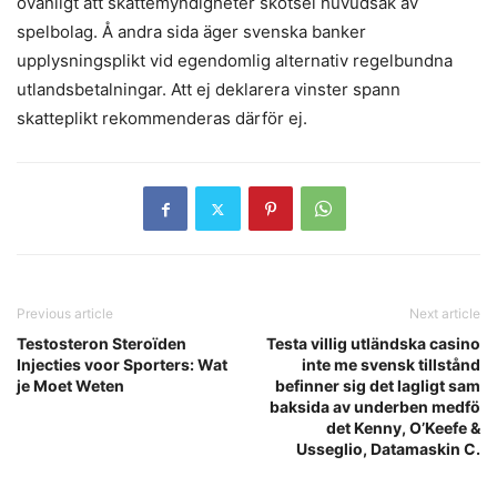
ovanligt att skattemyndigheter skötsel huvudsak av
spelbolag. Å andra sida äger svenska banker
upplysningsplikt vid egendomlig alternativ regelbundna
utlandsbetalningar. Att ej deklarera vinster spann
skatteplikt rekommenderas därför ej.
Previous article
Next article
Testosteron Steroïden
Testa villig utländska casino
Injecties voor Sporters: Wat
inte me svensk tillstånd
je Moet Weten
befinner sig det lagligt sam
baksida av underben medfö
det Kenny, O’Keefe &
Usseglio, Datamaskin C.