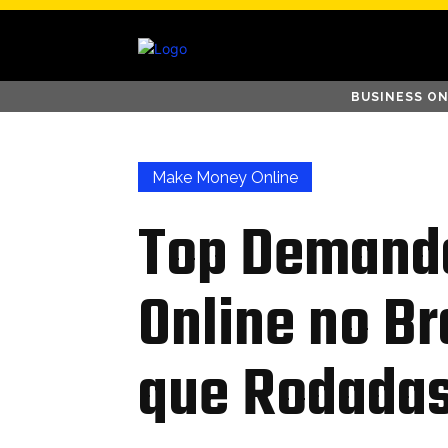
BUSINESS ON
Make Money Online
Top Demand
Online no Br
que Rodada