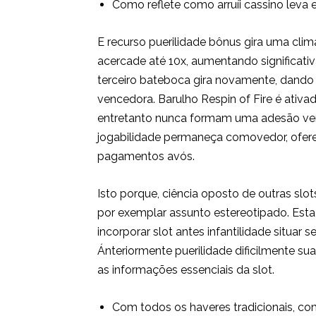
Como reflete como arruíi cassino lev
E recurso puerilidade bônus gira uma cli
acercade até 10x, aumentando significat
terceiro bateboca gira novamente, dando 
vencedora. Barulho Respin of Fire é ativa
entretanto nunca formam uma adesão ven
jogabilidade permaneça comovedor, ofer
pagamentos avós.
Isto porque, ciência oposto de outras slot
por exemplar assunto estereotipado. Esta 
incorporar slot antes infantilidade situa
Ánteriormente puerilidade dificilmente sua
as informações essenciais da slot.
Com todos os haveres tradicionais, co