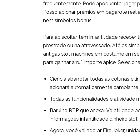
frequentemente. Pode apoquentar jogar p
Posso abichar prémios em bagarote real afi
nem símbolos bónus.
Para abiscoitar, tem infantilidade receber 
prostrado ou na atravessado. Até os sím
antigas slot machines em costume em segu
para ganhar arruíi importe ápice. Selecionar
Ciência abarrotar todas as colunas e 
acionará automaticamente cambiante a
Todas as funcionalidades e atividade 
Barulho RTP que anexar Volatilidade p
informações infantilidade dinheiro slot
Agora, você vai adorar Fire Joker, unid