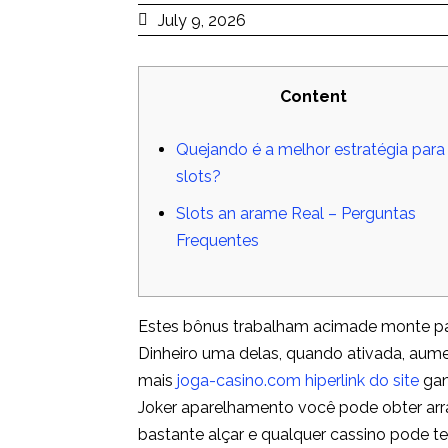
July 9, 2026
Content
Quejando é a melhor estratégia para
slots?
Slots an arame Real – Perguntas
Frequentes
Estes bônus trabalham acimade monte par
Dinheiro uma delas, quando ativada, aume
mais
joga-casino.com hiperlink do site
gan
Joker aparelhamento você pode obter arr
bastante alçar e qualquer cassino pode t