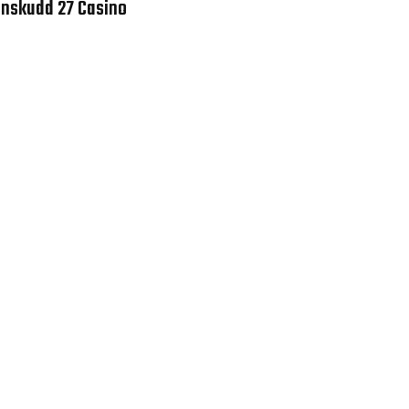
nnskudd 27 Casino