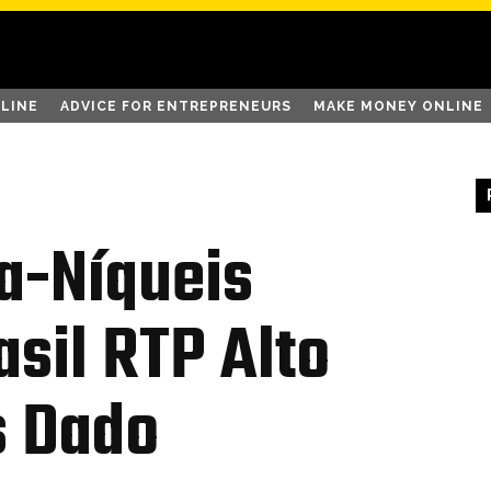
LINE
ADVICE FOR ENTREPRENEURS
MAKE MONEY ONLINE
a-Níqueis
asil RTP Alto
s Dado