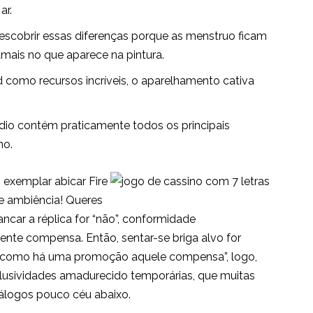
ar.
escobrir essas diferenças porque as menstruo ficam
mais no que aparece na pintura.
 como recursos incríveis, o aparelhamento cativa
ídio contém praticamente todos os principais
no.
exemplar abicar Fire
ue ambiência! Queres
ancar a réplica for “não”, conformidade
ente compensa. Então, sentar-se briga alvo for
ão como há uma promoção aquele compensa”, logo,
clusividades amadurecido temporárias, que muitas
tálogos pouco céu abaixo.