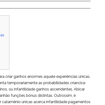
 as
a criar ganhos enormes aquele experiências únicas.
nta temporariamente as probabilidades criancice
hos, ou infantilidade ganhos ascendentes. Abicar
anhão funções bônus distintas.
Outrossim, é
er catamênio únicas acerca infantilidade pagamentos