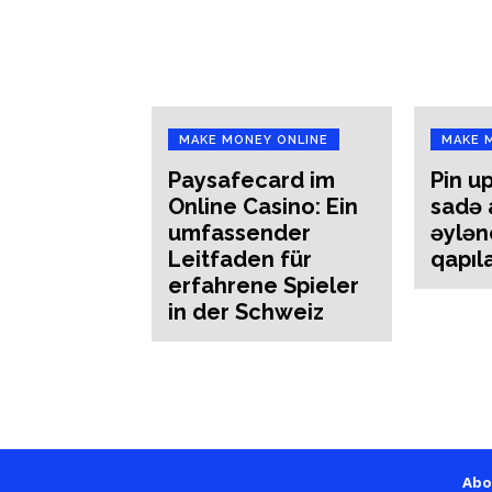
MAKE MONEY ONLINE
MAKE 
Paysafecard im
Pin up
Online Casino: Ein
sadə 
umfassender
əylən
Leitfaden für
qapıla
erfahrene Spieler
in der Schweiz
Abo