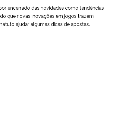
 por encerrado das novidades como tendências
ando que novas inovações em jogos trazem
 matuto ajudar algumas dicas de apostas.
Twitter
Pinterest
WhatsApp