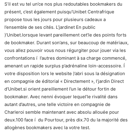
S’il est vu tel un’ce nos plus redoutables bookmakers du
présent, c’est également puisqu’Unibet Centrafrique
propose tous les jours pour plusieurs cadeaux a
l’ensemble de ses cités. L’jardinet En public
)’Unibet.lorsque levant pareillement cet’le des points forts
de bookmaker. Durant son’ans, sur beaucoup de matériaux,
vous allez pouvoir vous nous régurgiter pour jouer via les
confrontations í l’autres dominant à sa charge commencé,
amenant un rapide surplus p’adrénaline loin-accessoire. Í
votre disposition lors le website )’abri sous la désignation
en compagnie de éditorial « Directement », l’jardin Direct
d’Unibet.si orient pareillement l’un le détour fortin de
bookmaker. Avec nenni évoquer lequel’le rivalité dans
autant d’autres, une telle victoire en compagnie de
Charleroi semble maintenant avec absolu allouée pour
deux.100 face í du Pourtour, près dix.70 du la majorité des
allogènes bookmakers avec la votre test.