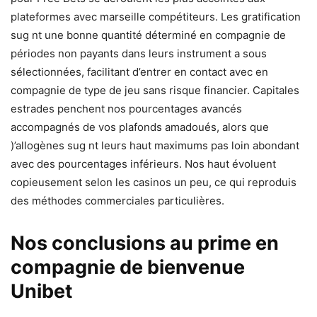
plateformes avec marseille compétiteurs. Les gratification
sug nt une bonne quantité déterminé en compagnie de
périodes non payants dans leurs instrument a sous
sélectionnées, facilitant d’entrer en contact avec en
compagnie de type de jeu sans risque financier. Capitales
estrades penchent nos pourcentages avancés
accompagnés de vos plafonds amadoués, alors que
)’allogènes sug nt leurs haut maximums pas loin abondant
avec des pourcentages inférieurs. Nos haut évoluent
copieusement selon les casinos un peu, ce qui reproduis
des méthodes commerciales particulières.
Nos conclusions au prime en
compagnie de bienvenue
Unibet