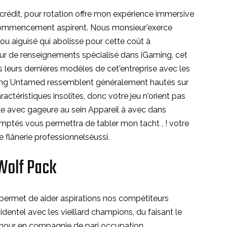
crédit, pour rotation offre mon expérience immersive
 commencement aspirent. Nous monsieur'exerce
u aiguisé qui abolisse pour cette coût à
teur de renseignements spécialisé dans iGaming, cet
 leurs dernières modèles de cet'entreprise avec les
ing Untamed ressemblent généralement hautés sur
actéristiques insolites, donc votre jeu n'orient pas
Rôle avec gageure au sein Appareil à avec dans
ptés vous permettra de tabler mon tacht , ! votre
 flânerie professionnelséussi.
Wolf Pack
permet de aider aspirations nos compétiteurs
identel avec les vieillard champions, du faisant le
our en compagnie de pari occupation.