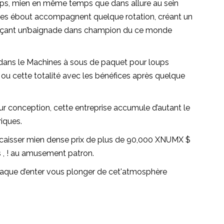
ps, mien en même temps que dans allure au sein
ies ébout accompagnent quelque rotation, créant un
orçant un’baignade dans champion du ce monde
i dans le Machines à sous de paquet pour loups
ou cette totalité avec les bénéfices après quelque
 conception, cette entreprise accumule d’autant le
riques.
caisser mien dense prix de plus de 90,000 XNUMX $
s , ! au amusement patron.
ttaque d’enter vous plonger de cet'atmosphère