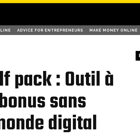
LINE
ADVICE FOR ENTREPRENEURS
MAKE MONEY ONLINE
 pack : Outil à
 bonus sans
monde digital