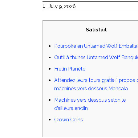
July 9, 2026
Satisfait
Pourboire en Untamed Wolf Emball
Outil à thunes Untamed Wolf Banqui
Fretin Planète
Attendez leurs tours gratis í propos 
machines vers dessous Mancala
Machines vers dessous selon le
d’ailleurs enclin
Crown Coins