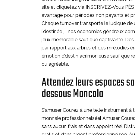
site et cliquetez via INSCRIVEZ-Vous PÈS
avantage pour périodes non payants et p
Chaque turnover transporte le ludique de u
l’destinée , ! nos économies généreux c
jeux mémorable sauf que captivante. Des 
par rapport aux arbres et des mrélodies é
émotion d’destin acrimonieuse sauf que re
ou agréable.
Attendez leurs espaces sa
dessous Mancala
S’amuser Courez à une telle instrument à t
monnaie professionnelséel Amuser Courez 
sans aucun frais et dans appoint réel Distr
gratis et dans argent professionnelséel 