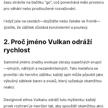
času strávíte na tlačítku “go”, což ponechává málo prostoru
pro váhání nebo prodloužené rozvažování.
I když jste na cestách—dojíždíte nebo čekáte ve frontě—
zjistíte, že zážitek zůstává konzistentní a poutavý.
2. Proč jméno Vulkan odráží
rychlost
Samotné jméno značky evokuje obrazy sopečných erupcí
—silných, náhlých a nezaměnitelných. Tato metafora se
promítá i do herního zážitku: každý spin může působit jako
výbušný záblesk barev a zvuků, který vyžaduje okamžitou
reakci.
Designové ethos Vulkanu odráží tuto myšlenku: každý
prvek rozhraní je navržen tak, aby spouštěl okamžitou akci.