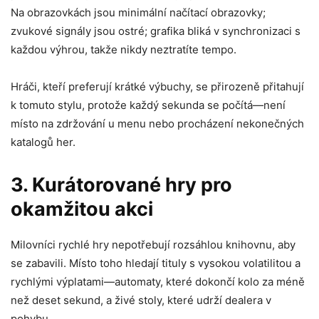
Na obrazovkách jsou minimální načítací obrazovky;
zvukové signály jsou ostré; grafika bliká v synchronizaci s
každou výhrou, takže nikdy neztratíte tempo.
Hráči, kteří preferují krátké výbuchy, se přirozeně přitahují
k tomuto stylu, protože každý sekunda se počítá—není
místo na zdržování u menu nebo procházení nekonečných
katalogů her.
3. Kurátorované hry pro
okamžitou akci
Milovníci rychlé hry nepotřebují rozsáhlou knihovnu, aby
se zabavili. Místo toho hledají tituly s vysokou volatilitou a
rychlými výplatami—automaty, které dokončí kolo za méně
než deset sekund, a živé stoly, které udrží dealera v
pohybu.