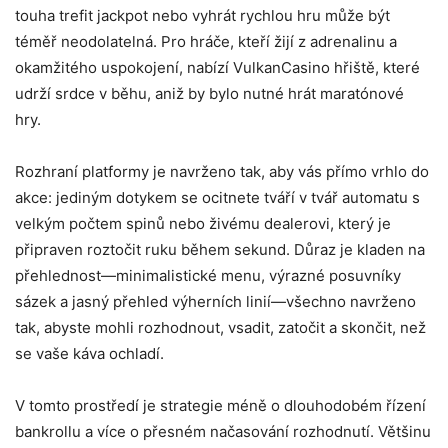
touha trefit jackpot nebo vyhrát rychlou hru může být
téměř neodolatelná. Pro hráče, kteří žijí z adrenalinu a
okamžitého uspokojení, nabízí VulkanCasino hřiště, které
udrží srdce v běhu, aniž by bylo nutné hrát maratónové
hry.
Rozhraní platformy je navrženo tak, aby vás přímo vrhlo do
akce: jediným dotykem se ocitnete tváří v tvář automatu s
velkým počtem spinů nebo živému dealerovi, který je
připraven roztočit ruku během sekund. Důraz je kladen na
přehlednost—minimalistické menu, výrazné posuvníky
sázek a jasný přehled výherních linií—všechno navrženo
tak, abyste mohli rozhodnout, vsadit, zatočit a skončit, než
se vaše káva ochladí.
V tomto prostředí je strategie méně o dlouhodobém řízení
bankrollu a více o přesném načasování rozhodnutí. Většinu