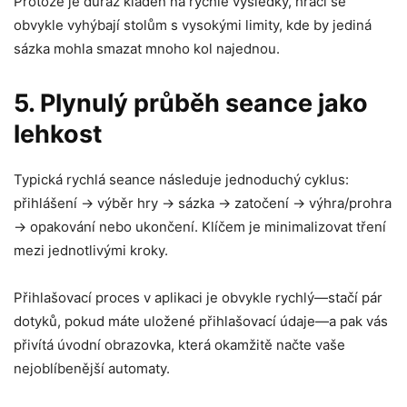
Protože je důraz kladen na rychlé výsledky, hráči se
obvykle vyhýbají stolům s vysokými limity, kde by jediná
sázka mohla smazat mnoho kol najednou.
5. Plynulý průběh seance jako
lehkost
Typická rychlá seance následuje jednoduchý cyklus:
přihlášení → výběr hry → sázka → zatočení → výhra/prohra
→ opakování nebo ukončení. Klíčem je minimalizovat tření
mezi jednotlivými kroky.
Přihlašovací proces v aplikaci je obvykle rychlý—stačí pár
dotyků, pokud máte uložené přihlašovací údaje—a pak vás
přivítá úvodní obrazovka, která okamžitě načte vaše
nejoblíbenější automaty.