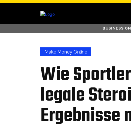
BUSINESS ON
Make Money Online
Wie Sportler
legale Stero
Ergebnisse 