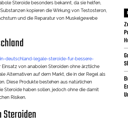
nabole Steroide besonders bekannt, da sie helfen,
 Substanzen kopieren die Wirkung von Testosteron,
Wachstum und die Reparatur von Muskelgewebe
Z
P
schland
H
G
-in-deutschland-legale-steroide-fur-bessere-
S
r Einsatz von anabolen Steroiden ohne ärztliche
ale Alternativen auf dem Markt, die in der Regel als
B
n. Diese Produkte bestehen aus natürlichen
E
wie Steroide haben sollen, jedoch ohne die damit
U
chen Risiken.
n Steroiden