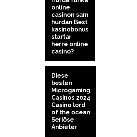
Hurda funka
online
casinon sam
hurdan Best
kasinobonus
startar
herre online
casino?
Diese
besten
Microgaming
Casinos 2024
Casino lord
of the ocean
Seriöse
Anbieter