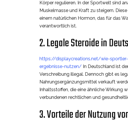
Körper regulieren. In der Sportwelt sind a
Muskelmasse und Kraft zu steigern. Diese
einem natürlichen Hormon, das für das 
verantwortlich ist.
2. Legale Steroide in Deut
https://displaycreations.net/wie-sportler
ergebnisse-nutzen/
In Deutschland ist de
Verschreibung illegal. Dennoch gibt es leg
Nahrungsergänzungsmittel verkauft werde
Inhaltsstoffen, die eine ähnliche Wirkung 
verbundenen rechtlichen und gesundheitli
3. Vorteile der Nutzung vo