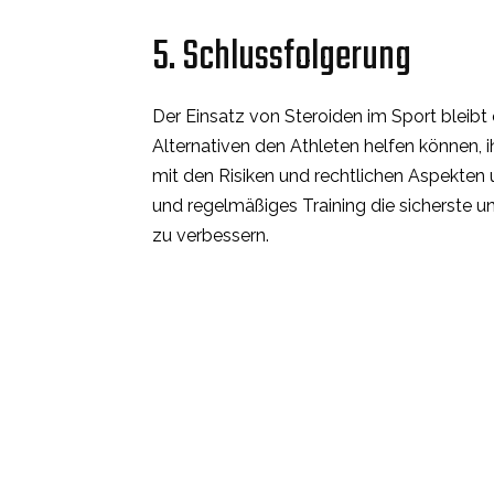
5. Schlussfolgerung
Der Einsatz von Steroiden im Sport bleib
Alternativen den Athleten helfen können, ih
mit den Risiken und rechtlichen Aspekten
und regelmäßiges Training die sicherste 
zu verbessern.
Facebook
Share