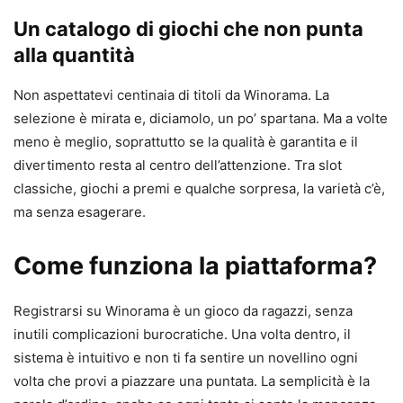
Un catalogo di giochi che non punta
alla quantità
Non aspettatevi centinaia di titoli da Winorama. La
selezione è mirata e, diciamolo, un po’ spartana. Ma a volte
meno è meglio, soprattutto se la qualità è garantita e il
divertimento resta al centro dell’attenzione. Tra slot
classiche, giochi a premi e qualche sorpresa, la varietà c’è,
ma senza esagerare.
Come funziona la piattaforma?
Registrarsi su Winorama è un gioco da ragazzi, senza
inutili complicazioni burocratiche. Una volta dentro, il
sistema è intuitivo e non ti fa sentire un novellino ogni
volta che provi a piazzare una puntata. La semplicità è la