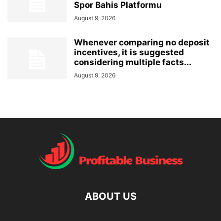
Spor Bahis Platformu
August 9, 2026
Whenever comparing no deposit
incentives, it is suggested
considering multiple facts...
August 9, 2026
ABOUT US