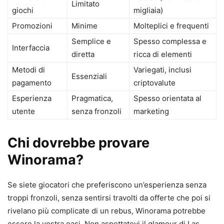
Limitato
giochi
migliaia)
Promozioni
Minime
Molteplici e frequenti
Semplice e
Spesso complessa e
Interfaccia
diretta
ricca di elementi
Metodi di
Variegati, inclusi
Essenziali
pagamento
criptovalute
Esperienza
Pragmatica,
Spesso orientata al
utente
senza fronzoli
marketing
Chi dovrebbe provare
Winorama?
Se siete giocatori che preferiscono un’esperienza senza
troppi fronzoli, senza sentirsi travolti da offerte che poi si
rivelano più complicate di un rebus, Winorama potrebbe
essere la vostra oasi. Non aspettatevi il glamour di Las