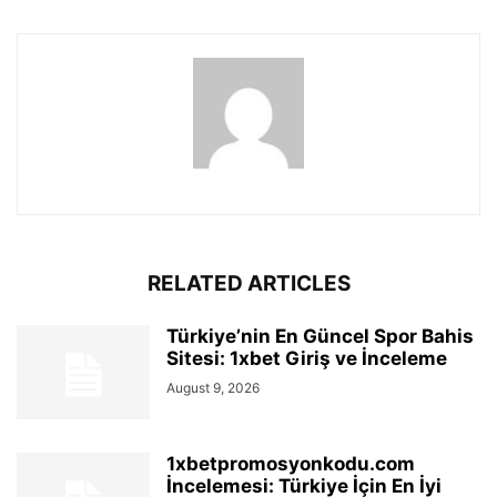
RELATED ARTICLES
Türkiye’nin En Güncel Spor Bahis
Sitesi: 1xbet Giriş ve İnceleme
August 9, 2026
1xbetpromosyonkodu.com
İncelemesi: Türkiye İçin En İyi