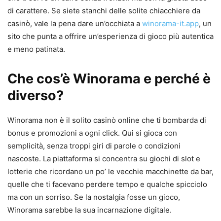
di carattere. Se siete stanchi delle solite chiacchiere da
casinò, vale la pena dare un’occhiata a
winorama-it.app
, un
sito che punta a offrire un’esperienza di gioco più autentica
e meno patinata.
Che cos’è Winorama e perché è
diverso?
Winorama non è il solito casinò online che ti bombarda di
bonus e promozioni a ogni click. Qui si gioca con
semplicità, senza troppi giri di parole o condizioni
nascoste. La piattaforma si concentra su giochi di slot e
lotterie che ricordano un po’ le vecchie macchinette da bar,
quelle che ti facevano perdere tempo e qualche spicciolo
ma con un sorriso. Se la nostalgia fosse un gioco,
Winorama sarebbe la sua incarnazione digitale.