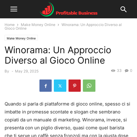
Home
Make Money Online
Winorama: Un Approccio Diverso al
Gioco Online
Make Money Online
Winorama: Un Approccio
Diverso al Gioco Online
33
0
By
-
May 29, 2025
Quando si parla di piattaforme di gioco online, spesso ci si
imbatte in promesse scontate e slogan che sembrano
copiati da un manuale di marketing. Winorama, invece, si
presenta con un piglio diverso, quasi come quel barista
che ti serve un caffè senza fronzoli ma con la giusta dose