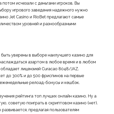
а потом исчезали с деньгами игроков. Вы
выбору игрового заведения надежного нужно
ино Jet Casino и RioBet предлагают самые
личеством уровней и разнообразными
 быть уверены в выборе наилучшего казино для
 наслаждаться азартом в любое время и в любом
t обладает лицензией Curacao 8048/JAZ.
ет до 300% и до 500 фриспинов на первые
т еженедельные релоад-бонусы и кешбэк.
зучения рейтинга топ лучших онлайн казино. Ну а
тую, советую поиграть в скриптовом казино (нет).
 развивается, предлагая пользователям