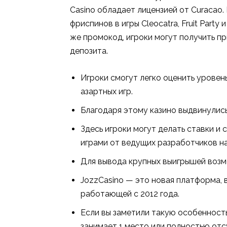
Casino обладает лицензией от Curacao
фриспинов в игры Cleocatra, Fruit Part
же промокод, игроки могут получить пр
депозита.
Игроки смогут легко оценить уровен
азартных игр.
Благодаря этому казино выдвинулись
Здесь игроки могут делать ставки и
играми от ведущих разработчиков на F
Для вывода крупных выигрышей возм
JozzCasino — это новая платформа, 
работающей с 2012 года.
Если вы заметили такую особенность
занимает 1 место или полностью отсу