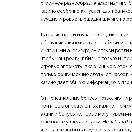
огромное разнообразие азартных игр, б
казино особенно актуален для новичко
лучшие игровые площадки для игр на ре
Наши эксперты изучают каждый аспект 
обслуживания клиентов, чтобы вы могл
онлайн. Мы анализируем отзывы реальн
чтобы наш рейтинг был не только инфо
игровые автоматы, включенные в этом 
только оригинальные слоты, от извест
казино дает общую информацию о площ
Эти специальные бонусы позволяют иг
при игре в определенных казино. Помим
акции и бонусы, которые могут увеличи
еще более увлекательным. Не забывайт
чтобы всегда быть в курсе самых выго