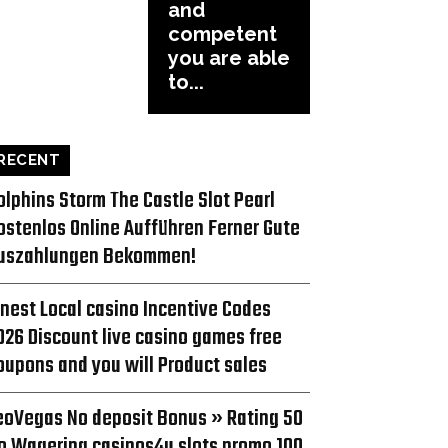
and
competent
you are able
to...
RECENT
olphins Storm The Castle Slot Pearl
ostenlos Online Aufführen Ferner Gute
uszahlungen Bekommen!
inest Local casino Incentive Codes
026 Discount live casino games free
oupons and you will Product sales
eoVegas No deposit Bonus » Rating 50
o Wagering casinos4u slots promo 100