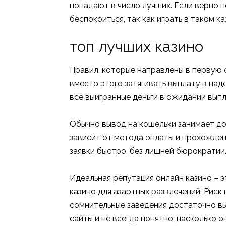
попадают в число лучших. Если верно п
беспокоиться, так как играть в таком к
топ лучших казино
Правил, которые направлены в первую о
вместо этого затягивать выплату в над
все выигранные деньги в ожидании выпл
Обычно вывод на кошельки занимает до 
зависит от метода оплаты и прохожден
заявки быстро, без лишней бюрократии
Идеальная репутация онлайн казино – 
казино для азартных развлечений. Риск
сомнительные заведения достаточно вы
сайты и не всегда понятно, насколько 