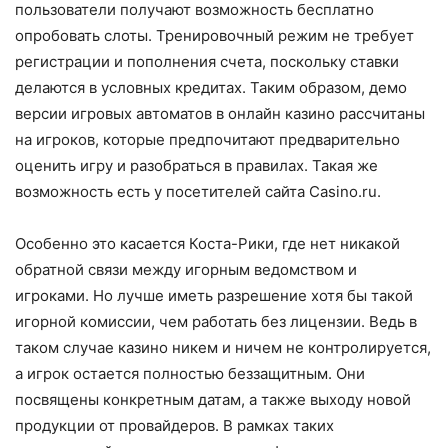
пользователи получают возможность бесплатно
опробовать слоты. Тренировочный режим не требует
регистрации и пополнения счета, поскольку ставки
делаются в условных кредитах. Таким образом, демо
версии игровых автоматов в онлайн казино рассчитаны
на игроков, которые предпочитают предварительно
оценить игру и разобраться в правилах. Такая же
возможность есть у посетителей сайта Casino.ru.
Особенно это касается Коста-Рики, где нет никакой
обратной связи между игорным ведомством и
игроками. Но лучше иметь разрешение хотя бы такой
игорной комиссии, чем работать без лицензии. Ведь в
таком случае казино никем и ничем не контролируется,
а игрок остается полностью беззащитным. Они
посвящены конкретным датам, а также выходу новой
продукции от провайдеров. В рамках таких