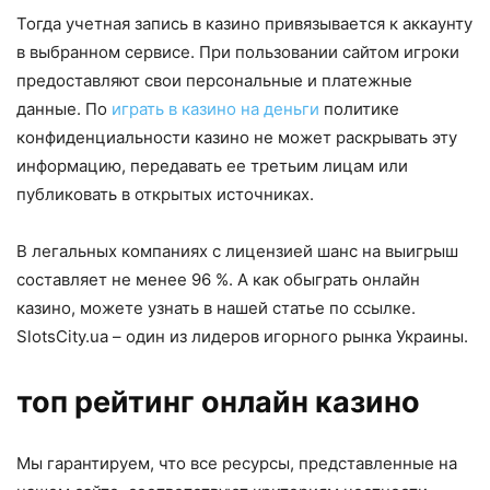
Тогда учетная запись в казино привязывается к аккаунту
в выбранном сервисе. При пользовании сайтом игроки
предоставляют свои персональные и платежные
данные. По
играть в казино на деньги
политике
конфиденциальности казино не может раскрывать эту
информацию, передавать ее третьим лицам или
публиковать в открытых источниках.
В легальных компаниях с лицензией шанс на выигрыш
составляет не менее 96 %. А как обыграть онлайн
казино, можете узнать в нашей статье по ссылке.
SlotsCity.ua – один из лидеров игорного рынка Украины.
топ рейтинг онлайн казино
Mы гapaнтиpуeм, чтo вce pecуpcы, пpeдcтaвлeнныe нa