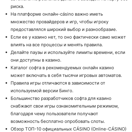
риска.
На платформе онлайн-cásino важно иметь
множество провайдеров и игр, чтобы игроку
предоставлялся широкий выбор и разнообразие.
Если ее у казино нет, то оно фактически само может
влиять на все процессы и менять правила.
Делайте паузы и используйте лимиты времени, если
они доступны в казино.
Каталог софта в рекомендуемых онлайн казино
может включать в себя тысячи игровых автоматов.
Правила игры отличаются в зависимости от
используемой версии Бинго.
Большинство разработчиков софта для казино
снабжают свои игры ознакомительным режимом,
благодаря чему пользователи получают
возможность бесплатно опробовать слоты.
Обзор ТОП-10 официальных CÁSINO (Online-CÁSINO)