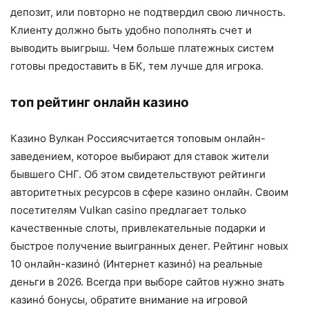
депозит, или повторно не подтвердил свою личность.
Клиенту должно быть удобно пополнять счет и
выводить выигрыш. Чем больше платежных систем
готовы предоставить в БК, тем лучше для игрока.
топ рейтинг онлайн казино
Казино Вулкан Россиясчитается топовым онлайн-
заведением, которое выбирают для ставок жители
бывшего СНГ. Об этом свидетельствуют рейтинги
авторитетных ресурсов в сфере казино онлайн. Своим
посетителям Vulkan casino предлагает только
качественные слоты, привлекательные подарки и
быстрое получение выигранных денег. Рейтинг новых
10 онлайн-казинó (Интернет казинó) на реальные
деньги в 2026. Всегда при выборе сайтов нужно знать
казинó бонусы, обратите внимание на игровой