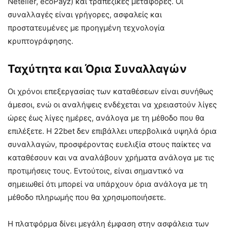
Neteller, ecoPayz) και τραπεζικές μεταφορές. Οι
συναλλαγές είναι γρήγορες, ασφαλείς και
προστατευμένες με προηγμένη τεχνολογία
κρυπτογράφησης.
Ταχύτητα και Όρια Συναλλαγών
Οι χρόνοι επεξεργασίας των καταθέσεων είναι συνήθως
άμεσοι, ενώ οι αναλήψεις ενδέχεται να χρειαστούν λίγες
ώρες έως λίγες ημέρες, ανάλογα με τη μέθοδο που θα
επιλέξετε. Η 22bet δεν επιβάλλει υπερβολικά υψηλά όρια
συναλλαγών, προσφέροντας ευελιξία στους παίκτες να
καταθέσουν και να αναλάβουν χρήματα ανάλογα με τις
προτιμήσεις τους. Εντούτοις, είναι σημαντικό να
σημειωθεί ότι μπορεί να υπάρχουν όρια ανάλογα με τη
μέθοδο πληρωμής που θα χρησιμοποιήσετε.
Η πλατφόρμα δίνει μεγάλη έμφαση στην ασφάλεια των