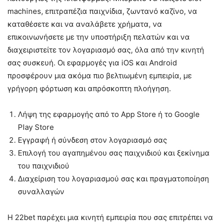
machines, επιτραπέζια παιχνίδια, ζωντανό καζίνο, να
καταθέσετε και να αναλάβετε χρήματα, να
επικοινωνήσετε με την υποστήριξη πελατών και να
διαχειριστείτε τον λογαριασμό σας, όλα από την κινητή
σας συσκευή. Οι εφαρμογές για iOS και Android
προσφέρουν μια ακόμα πιο βελτιωμένη εμπειρία, με
γρήγορη φόρτωση και απρόσκοπτη πλοήγηση.
Λήψη της εφαρμογής από το App Store ή το Google
Play Store
Εγγραφή ή σύνδεση στον λογαριασμό σας
Επιλογή του αγαπημένου σας παιχνιδιού και ξεκίνημα
του παιχνιδιού
Διαχείριση του λογαριασμού σας και πραγματοποίηση
συναλλαγών
Η 22bet παρέχει μια κινητή εμπειρία που σας επιτρέπει να