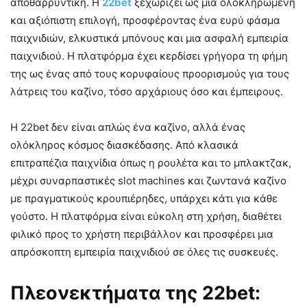
αποθαρρυντική. Η
22bet
ξεχωρίζει ως μια ολοκληρωμένη
και αξιόπιστη επιλογή, προσφέροντας ένα ευρύ φάσμα
παιχνιδιών, ελκυστικά μπόνους και μια ασφαλή εμπειρία
παιχνιδιού. Η πλατφόρμα έχει κερδίσει γρήγορα τη φήμη
της ως ένας από τους κορυφαίους προορισμούς για τους
λάτρεις του καζίνο, τόσο αρχάριους όσο και έμπειρους.
Η 22bet δεν είναι απλώς ένα καζίνο, αλλά ένας
ολόκληρος κόσμος διασκέδασης. Από κλασικά
επιτραπέζια παιχνίδια όπως η ρουλέτα και το μπλακτζακ,
μέχρι συναρπαστικές slot machines και ζωντανά καζίνο
με πραγματικούς κρουπιέρηδες, υπάρχει κάτι για κάθε
γούστο. Η πλατφόρμα είναι εύκολη στη χρήση, διαθέτει
φιλικό προς το χρήστη περιβάλλον και προσφέρει μια
απρόσκοπτη εμπειρία παιχνιδιού σε όλες τις συσκευές.
Πλεονεκτήματα της 22bet: