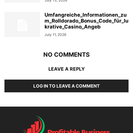
July 13, 2026
Umfangreiche_Informationen_zu
m_Rolldorado_Bonus_Code_für_lu
krative_Casino_Angeb
July 11, 2026
NO COMMENTS
LEAVE A REPLY
LOG IN TO LEAVE A COMMENT