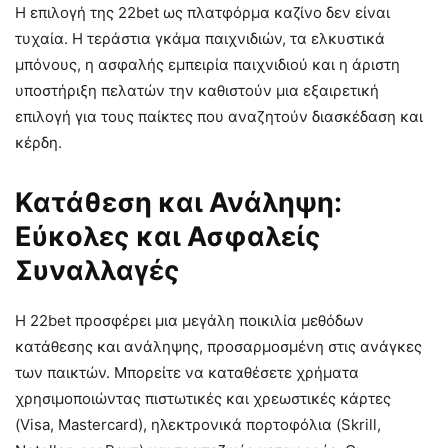
Η επιλογή της 22bet ως πλατφόρμα καζίνο δεν είναι
τυχαία. Η τεράστια γκάμα παιχνιδιών, τα ελκυστικά
μπόνους, η ασφαλής εμπειρία παιχνιδιού και η άριστη
υποστήριξη πελατών την καθιστούν μια εξαιρετική
επιλογή για τους παίκτες που αναζητούν διασκέδαση και
κέρδη.
Κατάθεση και Ανάληψη:
Εύκολες και Ασφαλείς
Συναλλαγές
Η 22bet προσφέρει μια μεγάλη ποικιλία μεθόδων
κατάθεσης και ανάληψης, προσαρμοσμένη στις ανάγκες
των παικτών. Μπορείτε να καταθέσετε χρήματα
χρησιμοποιώντας πιστωτικές και χρεωστικές κάρτες
(Visa, Mastercard), ηλεκτρονικά πορτοφόλια (Skrill,