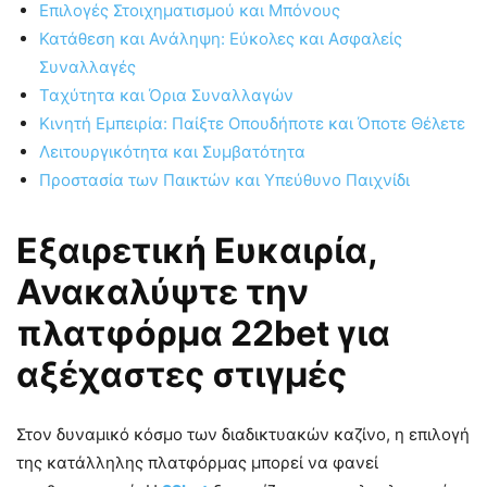
Επιλογές Στοιχηματισμού και Μπόνους
Κατάθεση και Ανάληψη: Εύκολες και Ασφαλείς
Συναλλαγές
Ταχύτητα και Όρια Συναλλαγών
Κινητή Εμπειρία: Παίξτε Οπουδήποτε και Όποτε Θέλετε
Λειτουργικότητα και Συμβατότητα
Προστασία των Παικτών και Υπεύθυνο Παιχνίδι
Εξαιρετική Ευκαιρία,
Ανακαλύψτε την
πλατφόρμα 22bet για
αξέχαστες στιγμές
Στον δυναμικό κόσμο των διαδικτυακών καζίνο, η επιλογή
της κατάλληλης πλατφόρμας μπορεί να φανεί