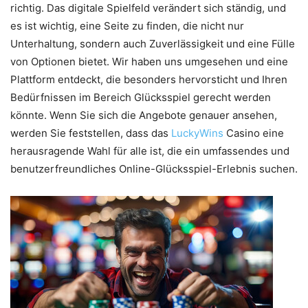
richtig. Das digitale Spielfeld verändert sich ständig, und
es ist wichtig, eine Seite zu finden, die nicht nur
Unterhaltung, sondern auch Zuverlässigkeit und eine Fülle
von Optionen bietet. Wir haben uns umgesehen und eine
Plattform entdeckt, die besonders hervorsticht und Ihren
Bedürfnissen im Bereich Glücksspiel gerecht werden
könnte. Wenn Sie sich die Angebote genauer ansehen,
werden Sie feststellen, dass das
LuckyWins
Casino eine
herausragende Wahl für alle ist, die ein umfassendes und
benutzerfreundliches Online-Glücksspiel-Erlebnis suchen.