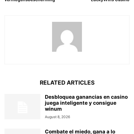
RELATED ARTICLES
Desbloquea ganancias en casino
juega inteligente y consigue
winum
August 8, 2026
Combate el miedo, gana a lo