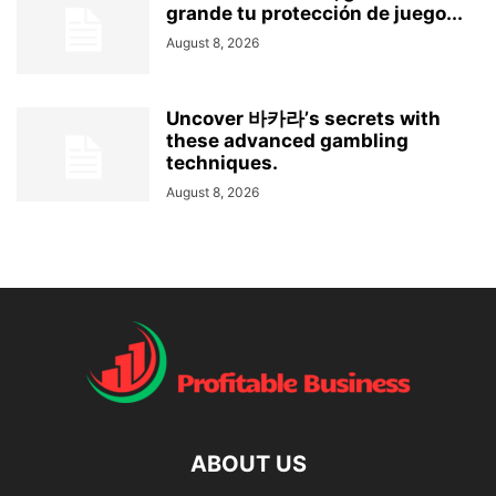
grande tu protección de juego...
August 8, 2026
Uncover 바카라’s secrets with
these advanced gambling
techniques.
August 8, 2026
ABOUT US