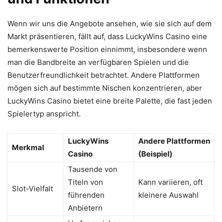
Wenn wir uns die Angebote ansehen, wie sie sich auf dem
Markt präsentieren, fällt auf, dass LuckyWins Casino eine
bemerkenswerte Position einnimmt, insbesondere wenn
man die Bandbreite an verfügbaren Spielen und die
Benutzerfreundlichkeit betrachtet. Andere Plattformen
mögen sich auf bestimmte Nischen konzentrieren, aber
LuckyWins Casino bietet eine breite Palette, die fast jeden
Spielertyp anspricht.
LuckyWins
Andere Plattformen
Merkmal
Casino
(Beispiel)
Tausende von
Titeln von
Kann variieren, oft
Slot-Vielfalt
führenden
kleinere Auswahl
Anbietern