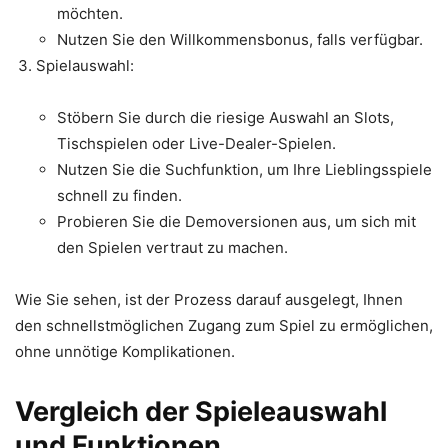
möchten.
Nutzen Sie den Willkommensbonus, falls verfügbar.
Spielauswahl:
Stöbern Sie durch die riesige Auswahl an Slots,
Tischspielen oder Live-Dealer-Spielen.
Nutzen Sie die Suchfunktion, um Ihre Lieblingsspiele
schnell zu finden.
Probieren Sie die Demoversionen aus, um sich mit
den Spielen vertraut zu machen.
Wie Sie sehen, ist der Prozess darauf ausgelegt, Ihnen
den schnellstmöglichen Zugang zum Spiel zu ermöglichen,
ohne unnötige Komplikationen.
Vergleich der Spieleauswahl
und Funktionen