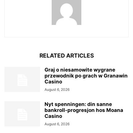
RELATED ARTICLES
Graj o niesamowite wygrane
przewodnik po grach w Granawin
Casino
August 6, 2026
Nyt spenningen: din sanne
bankroll-progresjon hos Moana
Casino
August 6, 2026