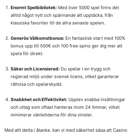
Enormt Spelbibliotek:
Med över 5000 spel finns det
alltid något nytt och spännande att upptäcka, från
klassiska favoriter till de allra senaste spelen.
Generös Välkomstbonus:
En fantastisk start med 100%
bonus upp till 500€ och 100 free spins ger dig mer att
spela för direkt.
Säker och Licensierad:
Du spelar i en trygg och
reglerad miljö under svensk licens, vilket garanterar
rättvisa och spelarskydd.
Snabbhet och Effektivitet:
Upplev snabba insättningar
och uttag som oftast hanteras inom 24 timmar, vilket
minimerar väntetiderna för dina vinster.
Med allt detta i åtanke, kan vi med säkerhet säga att Casino