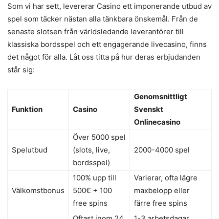
Som vi har sett, levererar Casino ett imponerande utbud av
spel som täcker nästan alla tänkbara önskemål. Från de
senaste slotsen från världsledande leverantörer till
klassiska bordsspel och ett engagerande livecasino, finns
det något för alla. Låt oss titta på hur deras erbjudanden
står sig:
Genomsnittligt
Funktion
Casino
Svenskt
Onlinecasino
Över 5000 spel
Spelutbud
(slots, live,
2000-4000 spel
bordsspel)
100% upp till
Varierar, ofta lägre
Välkomstbonus
500€ + 100
maxbelopp eller
free spins
färre free spins
Oftast inom 24
1-3 arbetsdagar