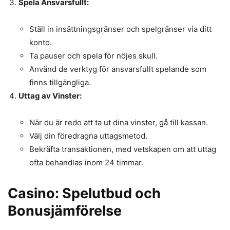
Spela Ansvarsfullt:
Ställ in insättningsgränser och spelgränser via ditt
konto.
Ta pauser och spela för nöjes skull.
Använd de verktyg för ansvarsfullt spelande som
finns tillgängliga.
Uttag av Vinster:
När du är redo att ta ut dina vinster, gå till kassan.
Välj din föredragna uttagsmetod.
Bekräfta transaktionen, med vetskapen om att uttag
ofta behandlas inom 24 timmar.
Casino: Spelutbud och
Bonusjämförelse