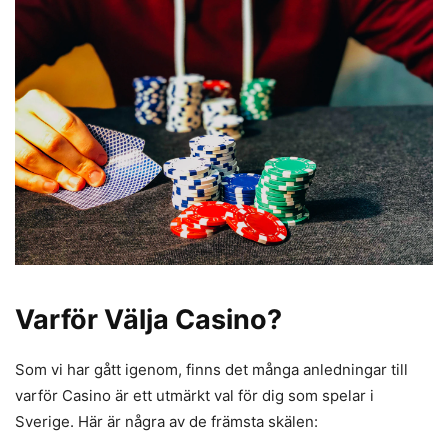
Varför Välja Casino?
Som vi har gått igenom, finns det många anledningar till
varför Casino är ett utmärkt val för dig som spelar i
Sverige. Här är några av de främsta skälen: