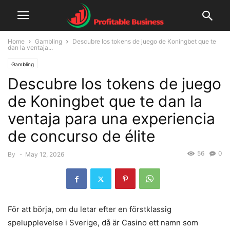
Home
Gambling
Descubre los tokens de juego de Koningbet que te
dan la ventaja...
Gambling
Descubre los tokens de juego
de Koningbet que te dan la
ventaja para una experiencia
de concurso de élite
56
0
By
-
May 12, 2026
För att börja, om du letar efter en förstklassig
spelupplevelse i Sverige, då är Casino ett namn som