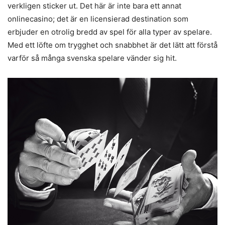
verkligen sticker ut. Det här är inte bara ett annat
onlinecasino; det är en licensierad destination som
erbjuder en otrolig bredd av spel för alla typer av spelare.
Med ett löfte om trygghet och snabbhet är det lätt att förstå
varför så många svenska spelare vänder sig hit.