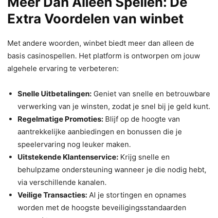
Meer Dan Alleen Spellen: De
Extra Voordelen van winbet
Met andere woorden, winbet biedt meer dan alleen de
basis casinospellen. Het platform is ontworpen om jouw
algehele ervaring te verbeteren:
Snelle Uitbetalingen:
Geniet van snelle en betrouwbare
verwerking van je winsten, zodat je snel bij je geld kunt.
Regelmatige Promoties:
Blijf op de hoogte van
aantrekkelijke aanbiedingen en bonussen die je
speelervaring nog leuker maken.
Uitstekende Klantenservice:
Krijg snelle en
behulpzame ondersteuning wanneer je die nodig hebt,
via verschillende kanalen.
Veilige Transacties:
Al je stortingen en opnames
worden met de hoogste beveiligingsstandaarden