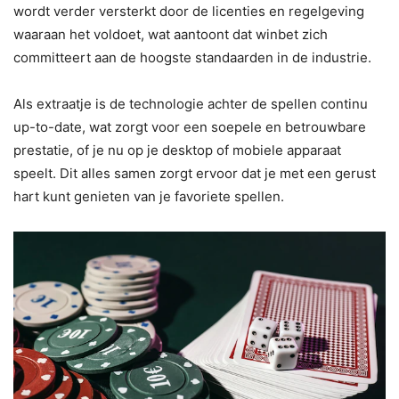
wordt verder versterkt door de licenties en regelgeving
waaraan het voldoet, wat aantoont dat winbet zich
committeert aan de hoogste standaarden in de industrie.
Als extraatje is de technologie achter de spellen continu
up-to-date, wat zorgt voor een soepele en betrouwbare
prestatie, of je nu op je desktop of mobiele apparaat
speelt. Dit alles samen zorgt ervoor dat je met een gerust
hart kunt genieten van je favoriete spellen.