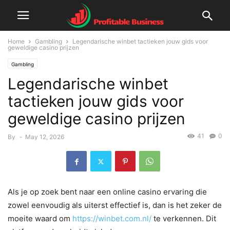
Home
Gambling
Legendarische winbet tactieken jouw gids voor
geweldige casino prijzen
Gambling
Legendarische winbet
tactieken jouw gids voor
geweldige casino prijzen
41
0
By
-
May 12, 2026
Als je op zoek bent naar een online casino ervaring die
zowel eenvoudig als uiterst effectief is, dan is het zeker de
moeite waard om
https://winbet.com.nl/
te verkennen. Dit