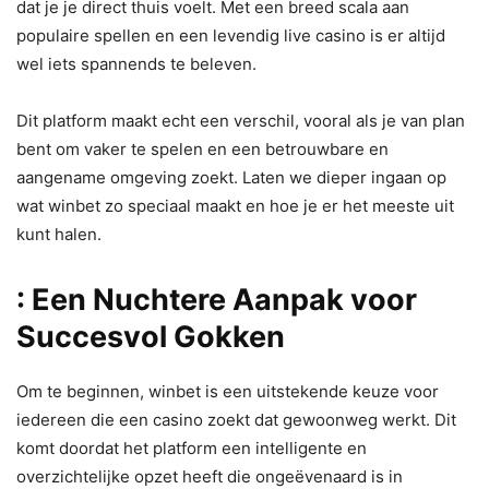
dat je je direct thuis voelt. Met een breed scala aan
populaire spellen en een levendig live casino is er altijd
wel iets spannends te beleven.
Dit platform maakt echt een verschil, vooral als je van plan
bent om vaker te spelen en een betrouwbare en
aangename omgeving zoekt. Laten we dieper ingaan op
wat winbet zo speciaal maakt en hoe je er het meeste uit
kunt halen.
: Een Nuchtere Aanpak voor
Succesvol Gokken
Om te beginnen, winbet is een uitstekende keuze voor
iedereen die een casino zoekt dat gewoonweg werkt. Dit
komt doordat het platform een intelligente en
overzichtelijke opzet heeft die ongeëvenaard is in