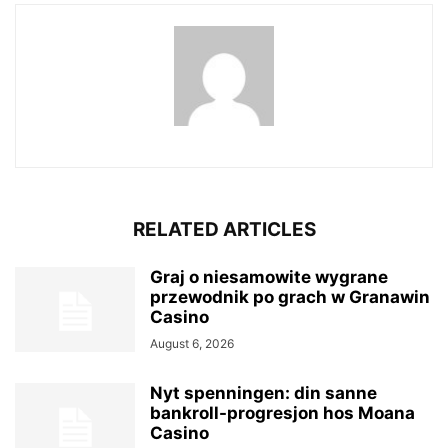
RELATED ARTICLES
Graj o niesamowite wygrane
przewodnik po grach w Granawin
Casino
August 6, 2026
Nyt spenningen: din sanne
bankroll-progresjon hos Moana
Casino