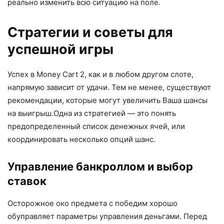
реально изменить всю ситуацию на поле.
Стратегии и советы для
успешной игры
Успех в Money Cart 2, как и в любом другом слоте,
напрямую зависит от удачи. Тем не менее, существуют
рекомендации, которые могут увеличить Ваша шансы
на выигрыш.Одна из стратегией — это понять
предопределенный список денежных ячей, или
координировать несколько опций шанс.
Управление банкроллом и выбор
ставок
Осторожное око предмета с победим хорошо
обуправляет параметры управления деньгами. Перед