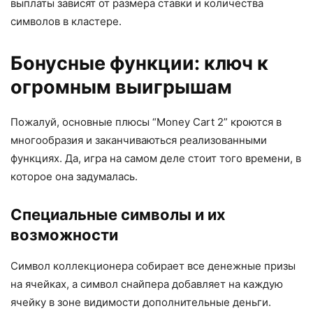
выплаты зависят от размера ставки и количества
символов в кластере.
Бонусные функции: ключ к
огромным выигрышам
Пожалуй, основные плюсы “Money Cart 2” кроются в
многообразия и заканчиваються реализованными
функциях. Да, игра на самом деле стоит того времени, в
которое она задумалась.
Специальные символы и их
возможности
Символ коллекционера собирает все денежные призы
на ячейках, а символ снайпера добавляет на каждую
ячейку в зоне видимости дополнительные деньги.