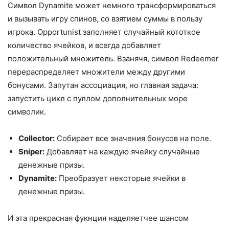
Символ Dynamite может немного трансформироваться
и вызывать игру спинов, со взятием суммы в пользу
игрока. Opportunist заполняет случайный кототкое
количество ячейков, и всегда добавляет
положительный множитель. Bзанячя, символ Redeemer
перераспределяет множители между другими
бонусами. Запутан ассоциация, но главная задача:
запустить цикл с пуллом дополнительных море
символик.
Collector:
Собирает все значения бонусов на поле.
Sniper:
Добавляет на каждую ячейку случайные
денежные призы.
Dynamite:
Преобразует некоторые ячейки в
денежные призы.
И эта прекрасная фукнция наделяетчее шансом