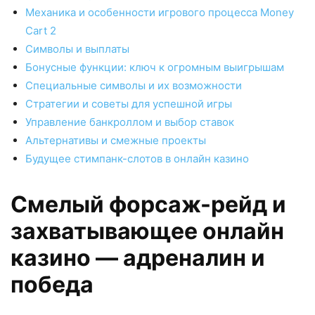
Механика и особенности игрового процесса Money
Cart 2
Символы и выплаты
Бонусные функции: ключ к огромным выигрышам
Специальные символы и их возможности
Стратегии и советы для успешной игры
Управление банкроллом и выбор ставок
Альтернативы и смежные проекты
Будущее стимпанк-слотов в онлайн казино
Смелый форсаж-рейд и
захватывающее онлайн
казино — адреналин и
победа