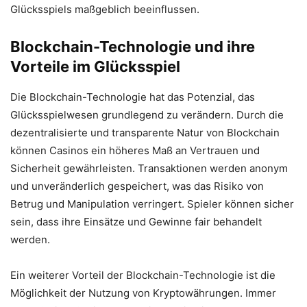
Glücksspiels maßgeblich beeinflussen.
Blockchain-Technologie und ihre
Vorteile im Glücksspiel
Die Blockchain-Technologie hat das Potenzial, das
Glücksspielwesen grundlegend zu verändern. Durch die
dezentralisierte und transparente Natur von Blockchain
können Casinos ein höheres Maß an Vertrauen und
Sicherheit gewährleisten. Transaktionen werden anonym
und unveränderlich gespeichert, was das Risiko von
Betrug und Manipulation verringert. Spieler können sicher
sein, dass ihre Einsätze und Gewinne fair behandelt
werden.
Ein weiterer Vorteil der Blockchain-Technologie ist die
Möglichkeit der Nutzung von Kryptowährungen. Immer