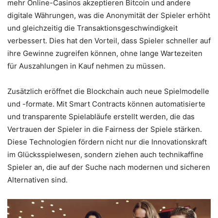
mehr Online-Casinos akzeptieren Bitcoin und andere
digitale Währungen, was die Anonymität der Spieler erhöht
und gleichzeitig die Transaktionsgeschwindigkeit
verbessert. Dies hat den Vorteil, dass Spieler schneller auf
ihre Gewinne zugreifen können, ohne lange Wartezeiten
für Auszahlungen in Kauf nehmen zu müssen.
Zusätzlich eröffnet die Blockchain auch neue Spielmodelle
und -formate. Mit Smart Contracts können automatisierte
und transparente Spielabläufe erstellt werden, die das
Vertrauen der Spieler in die Fairness der Spiele stärken.
Diese Technologien fördern nicht nur die Innovationskraft
im Glücksspielwesen, sondern ziehen auch technikaffine
Spieler an, die auf der Suche nach modernen und sicheren
Alternativen sind.