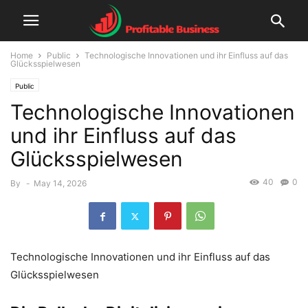
Home
Public
Technologische Innovationen und ihr Einfluss auf das
Glücksspielwesen
Public
Technologische Innovationen
und ihr Einfluss auf das
Glücksspielwesen
40
0
By
-
May 14, 2026
Technologische Innovationen und ihr Einfluss auf das
Glücksspielwesen