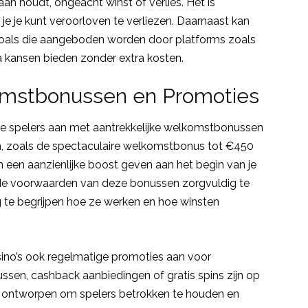
raan houdt, ongeacht winst of verlies. Het is
je je kunt veroorloven te verliezen. Daarnaast kan
zoals die aangeboden worden door platforms zoals
a kansen bieden zonder extra kosten.
omstbonussen en Promoties
uwe spelers aan met aantrekkelijke welkomstbonussen
, zoals de spectaculaire welkomstbonus tot €450
n een aanzienlijke boost geven aan het begin van je
m de voorwaarden van deze bonussen zorgvuldig te
ig te begrijpen hoe ze werken en hoe winsten
no’s ook regelmatige promoties aan voor
ssen, cashback aanbiedingen of gratis spins zijn op
n ontworpen om spelers betrokken te houden en