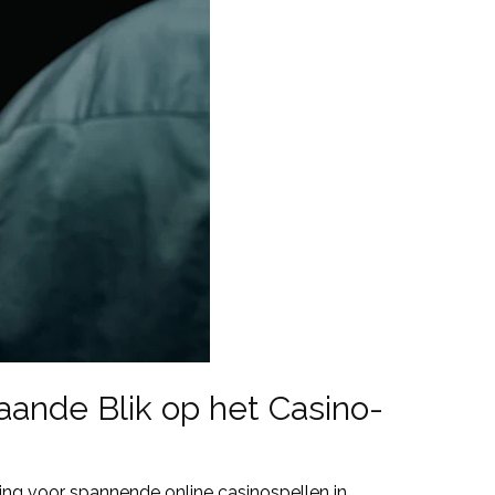
ande Blik op het Casino-
ing voor spannende online casinospellen in