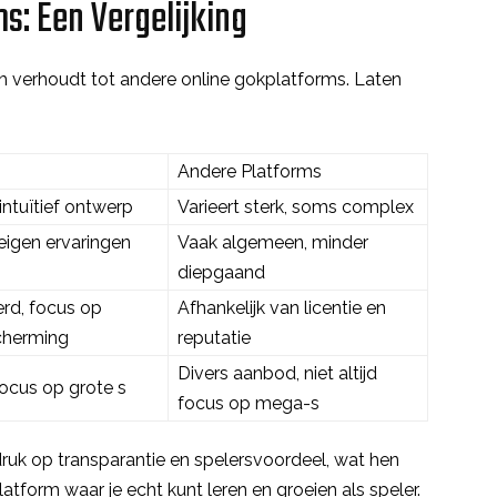
s: Een Vergelijking
ch verhoudt tot andere online gokplatforms. Laten
Andere Platforms
intuïtief ontwerp
Varieert sterk, soms complex
eigen ervaringen
Vaak algemeen, minder
diepgaand
rd, focus op
Afhankelijk van licentie en
cherming
reputatie
Divers aanbod, niet altijd
focus op grote s
focus op mega-s
adruk op transparantie en spelersvoordeel, wat hen
atform waar je echt kunt leren en groeien als speler.