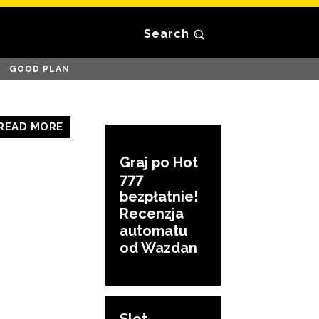
Search
GOOD PLAN
READ MORE
Graj po Hot
777
bezpłatnie!
Recenzja
automatu
od Wazdan