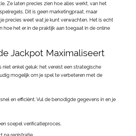
e. Ze laten precies zien hoe alles werkt, van het
pelregels. Dit is geen marketingpraat, maar
e precies weet wat je kunt verwachten. Het is echt
hoe het er in de praktijk aan toegaat in de online
de Jackpot Maximaliseert
 niet enkel geluk; het vereist een strategische
udig mogelijk om je spel te verbeteren met de
snel en efficiënt. Vul de benodigde gegevens in en je
en soepel verificatieproces.
 na registratie.