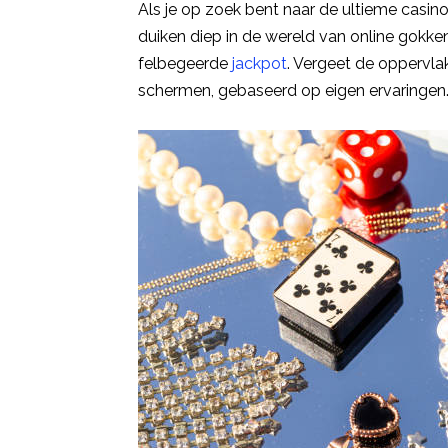
Als je op zoek bent naar de ultieme casino-
duiken diep in de wereld van online gokken
felbegeerde
jackpot
. Vergeet de oppervlak
schermen, gebaseerd op eigen ervaringen