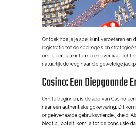
Ontdek hoe je je spel kunt verbeteren en 
registratie tot de spelregels en strategieën
om je eerlijk te informeren over wat echt b
natuurlijk de weg naar die geweldige jackp
Casino: Een Diepgaande E
Om te beginnen, is de app van Casino een 
naar een authentieke gokervaring. Dit komt
ongeëvenaarde gebruiksvriendelijkheid. Als
biedt bij optelt, kom je tot de conclusie da