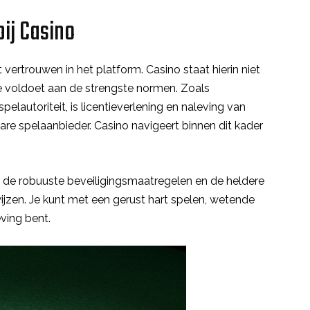
bij Casino
t vertrouwen in het platform. Casino staat hierin niet
ie voldoet aan de strengste normen. Zoals
lautoriteit, is licentieverlening en naleving van
re spelaanbieder. Casino navigeert binnen dit kader
in de robuuste beveiligingsmaatregelen en de heldere
jzen. Je kunt met een gerust hart spelen, wetende
ving bent.