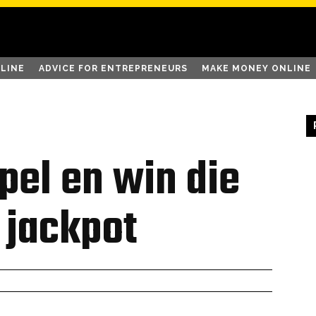
LINE
ADVICE FOR ENTREPRENEURS
MAKE MONEY ONLINE
pel en win die
 jackpot