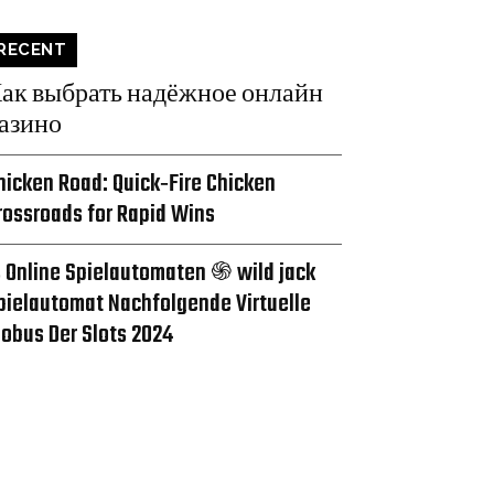
RECENT
ак выбрать надёжное онлайн
азино
hicken Road: Quick‑Fire Chicken
rossroads for Rapid Wins
 Online Spielautomaten ֍ wild jack
pielautomat Nachfolgende Virtuelle
lobus Der Slots 2024